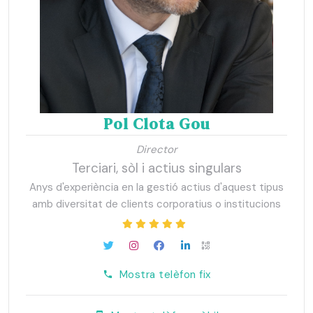
Pol Clota Gou
Director
Terciari, sòl i actius singulars
Anys d'experiència en la gestió actius d'aquest tipus
amb diversitat de clients corporatius o institucions
Mostra telèfon fix