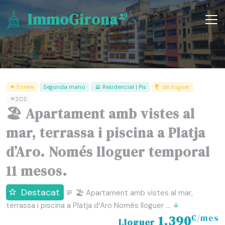
ImmoGirona
Enrere
Segunda mano
Residencial | Pis
de lloguer
202
🏖 Apartament amb vistes al
mar, terrassa i piscina a Platja
d’Aro. Només lloguer temporal
11 mesos.
Destacat
🏖 Apartament amb vistes al mar,
terrassa i piscina a Platja d’Aro Només lloguer ...
1.390
€/mes
Lloguer