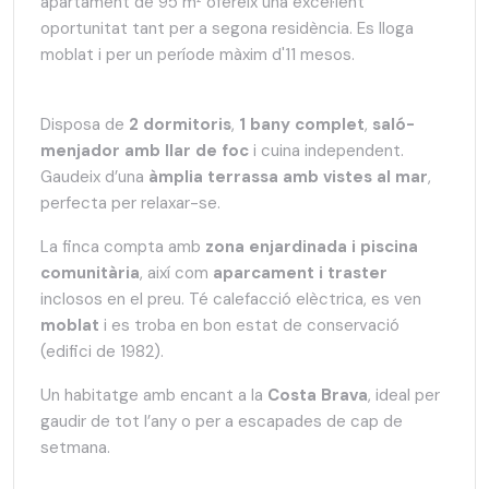
apartament de 95 m² ofereix una excel·lent
oportunitat tant per a segona residència. Es lloga
moblat i per un període màxim d'11 mesos.
Disposa de
2 dormitoris
,
1 bany complet
,
saló-
menjador amb llar de foc
i cuina independent.
Gaudeix d’una
àmplia terrassa amb vistes al mar
,
perfecta per relaxar-se.
La finca compta amb
zona enjardinada i piscina
comunitària
, així com
aparcament i traster
inclosos en el preu. Té calefacció elèctrica, es ven
moblat
i es troba en bon estat de conservació
(edifici de 1982).
Un habitatge amb encant a la
Costa Brava
, ideal per
gaudir de tot l’any o per a escapades de cap de
setmana.