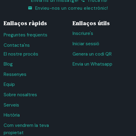
Envia'ns un missatge!
Truca'ns!
Envieu-nos un correu electrònic!
Enllaços ràpids
Enllaços útils
Inscriure's
Preguntes freqüents
Iniciar sessió
Contacta'ns
El nostre procés
Genera un codi QR
Blog
Envia un Whatsapp
Ressenyes
Equip
Sobre nosaltres
Serveis
Història
Com vendrem la teva
propietat