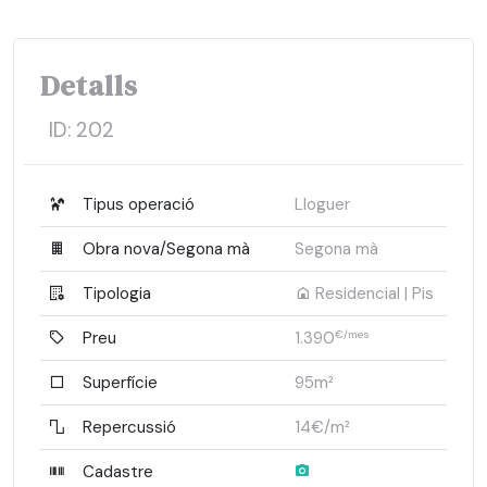
Detalls
ID:
202
Tipus operació
Lloguer
Obra nova/Segona mà
Segona mà
Tipologia
Residencial | Pis
Preu
1.390
€/mes
Superfície
95m²
Repercussió
14€/m²
Cadastre