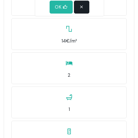
95m²
OK
14€/m²
2
1