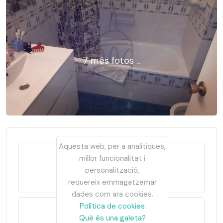
7 més fotos ...
Aquesta web, per a analítiques,
millor funcionalitat i
personalització,
Segona mà
requereix emmagatzemar
dades com ara cookies.
Política de cookies
Què és una galeta?