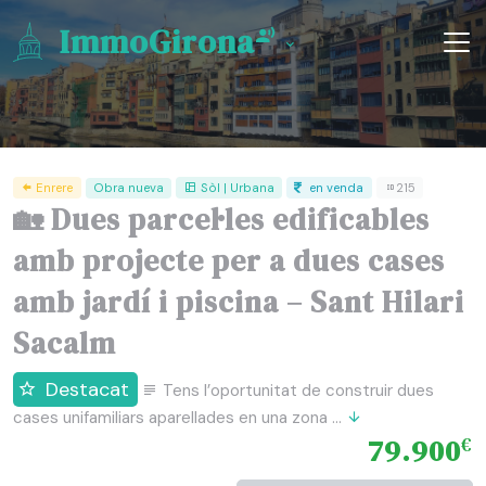
ImmoGirona
Enrere
Obra nueva
Sòl | Urbana
en venda
215
🏡 Dues parcel·les edificables
amb projecte per a dues cases
amb jardí i piscina – Sant Hilari
Sacalm
Destacat
Tens l’oportunitat de construir dues
cases unifamiliars aparellades en una zona ...
79.900
€