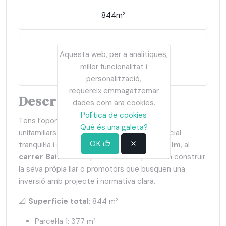
844m²
Aquesta web, per a analítiques,
millor funcionalitat i
2025-07-11
personalització,
requereix emmagatzemar
Descripció
dades com ara cookies.
Política de cookies
Tens l’oportunitat de construir dues cases
Què és una galeta?
unifamiliars aparellades en una zona residencial
OK
tranquil·la i consolidada de
Sant Hilari Sacalm
, al
carrer Bailèn
. Ideal per a famílies que volen construir
la seva pròpia llar o promotors que busquen una
inversió amb projecte i normativa clara.
📐
Superfície total
: 844 m²
Parcel·la 1: 377 m²