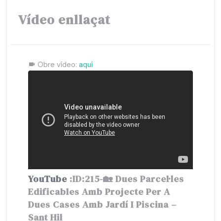
Vídeo enllaçat
Obre vídeo:
aquí
YouTube
:ID:215-🏡 Dues Parcel·les
Edificables Amb Projecte Per A
Dues Cases Amb Jardí I Piscina –
Sant Hil