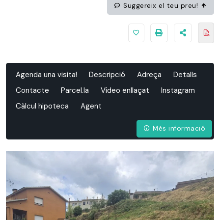
Suggereix el teu preu!
Agenda una visita!
Descripció
Adreça
Detalls
Contacte
Parcel.la
Vídeo enllaçat
Instagram
Càlcul hipoteca
Agent
Més informació