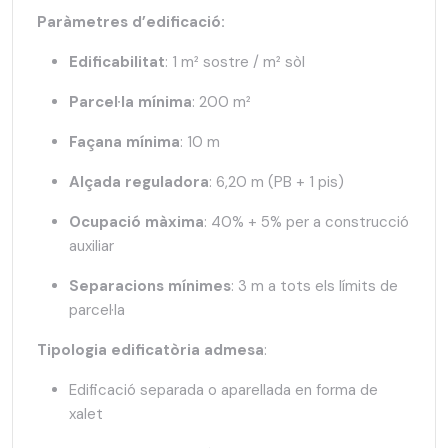
Paràmetres d’edificació:
Edificabilitat
: 1 m² sostre / m² sòl
Parcel·la mínima
: 200 m²
Façana mínima
: 10 m
Alçada reguladora
: 6,20 m (PB + 1 pis)
Ocupació màxima
: 40% + 5% per a construcció
auxiliar
Separacions mínimes
: 3 m a tots els límits de
parcel·la
Tipologia edificatòria admesa
:
Edificació separada o aparellada en forma de
xalet