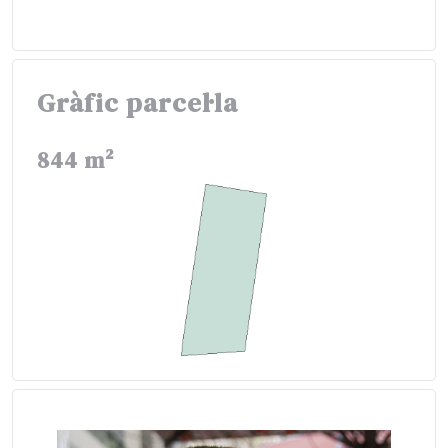
Gràfic parcel·la
844 m²