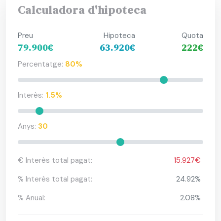
Calculadora d'hipoteca
Preu
Hipoteca
Quota
79.900€
63.920€
222€
Percentatge:
80%
Interès:
1.5%
Anys:
30
€ Interès total pagat:
15.927€
% Interès total pagat:
24.92%
% Anual:
2.08%