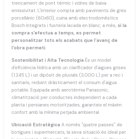
trencament de pont tèrmic i vidres de baixa
emissivitat. L'interior compta amb paviments de gres
porcellànic (60x60), cuina amb electrodomèstics
Bosch integrats i fusteria lacada en blanc; a més,
si la
compra s'efectua a temps, es permet
personalitzar tots els acabats que l'avanç de
l'obra permeti
.
Sostenibilitat i Alta Tecnologia
És un model
d'eficiència hídrica amb un clarificador d'aigües grises
(1.245 L) i un dipòsit de pluvials (3.000 L) per a rec i
sanitaris, reduint dràsticament el consum d'aigua
potable. Equipada amb aerotèrmia Panasonic,
climatització per conductes independent a cada
planta i persianes motoritzades, garanteix el màxim
confort amb la mínima petjada ambiental.
Ubicació Estratègica
A només "quatre passes" de
botigues i supermercats, la seva situació és ideal per