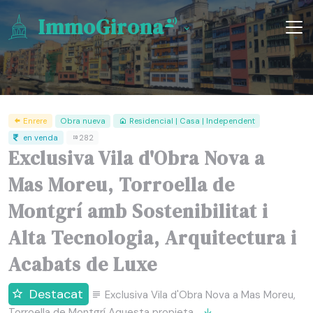
ImmoGirona
Enrere
Obra nueva
Residencial | Casa | Independent
en venda
282
Exclusiva Vila d'Obra Nova a
Mas Moreu, Torroella de
Montgrí amb Sostenibilitat i
Alta Tecnologia, Arquitectura i
Acabats de Luxe
Destacat
Exclusiva Vila d'Obra Nova a Mas Moreu,
Torroella de Montgrí Aquesta propieta...