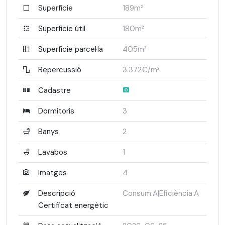
Superfície
189m²
Superfície útil
180m²
Superfície parcel·la
405m²
Repercussió
3.372€/m²
Cadastre
Dormitoris
3
Banys
2
Lavabos
1
Imatges
4
Descripció
Consum:A|Eficiència:A
Certificat energètic