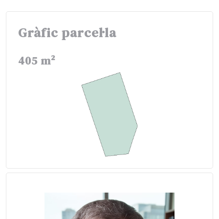
Gràfic parcel·la
405 m²