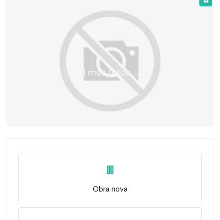
1 més fotos ...
Obra nova