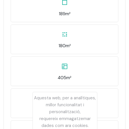
189m²
180m²
405m²
Aquesta web, per a analítiques,
millor funcionalitat i
3.372€/m²
personalització,
requereix emmagatzemar
dades com ara cookies.