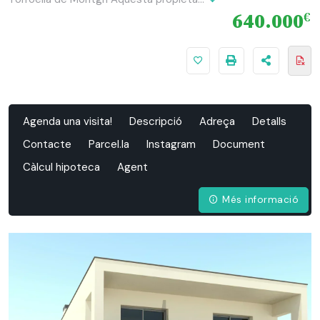
640.000
€
Agenda una visita!
Descripció
Adreça
Detalls
Contacte
Parcel.la
Instagram
Document
Càlcul hipoteca
Agent
Més informació