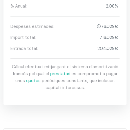
% Anual:
2.08%
Despeses estimades:
76.029€
Import total:
716.029€
Entrada total:
204.029€
Càlcul efectuat mitjançant el sistema d'amortització
francès pel qual el
prestatari
es compromet a pagar
unes
quotes
periòdiques constants, que inclouen
capital i interessos.