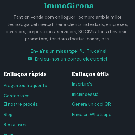
ImmoGirona
Tant en venda com en lloguer i sempre amb la millor
tecnologia del mercat. Per a clients individuals, empreses,
inversors, corporacions, servicers, SOCIMIs, fons d'inversió,
promotors, tenidors d'actius, bancs, etc.
Envia'ns un missatge!
Truca'ns!
Envieu-nos un correu electrònic!
Enllaços ràpids
Enllaços útils
Inscriure's
Preguntes freqüents
Iniciar sessió
Contacta'ns
El nostre procés
Genera un codi QR
Blog
Envia un Whatsapp
Ressenyes
Equip