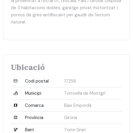
la proximitat a l'Estartit, l'Escala, Pals i Girona. Disposa
de 3 habitacions dobles, garatge privat motoritzat i
porxos de gres antilliscant per gaudir de l'entorn
natural.
Ubicació
Codi postal
17258
Municipi
Torroella de Montgrí
Comarca
Baix Empordà
Província
Girona
Barri
Torre Gran