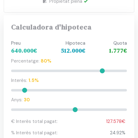
Propietat plena
Calculadora d'hipoteca
Preu
Hipoteca
Quota
640.000€
512.000€
1.777€
Percentatge:
80%
Interès:
1.5%
Anys:
30
€ Interès total pagat:
127.578€
% Interès total pagat:
24.92%