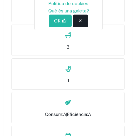
Política de cookies
Què és una galeta?
3
OK
2
1
Consum:A|Eficiència:A