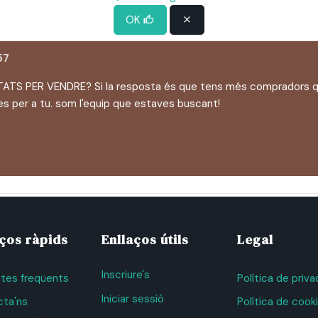
OK
57
 PER VENDRE? Si la resposta és que tens més compradors qu
s per a tu. som l'equip que estaves buscant!
aços ràpids
Enllaços útils
Legal
Inscriure's
tes freqüents
Política de priv
Iniciar sessió
ta'ns
Política de cook