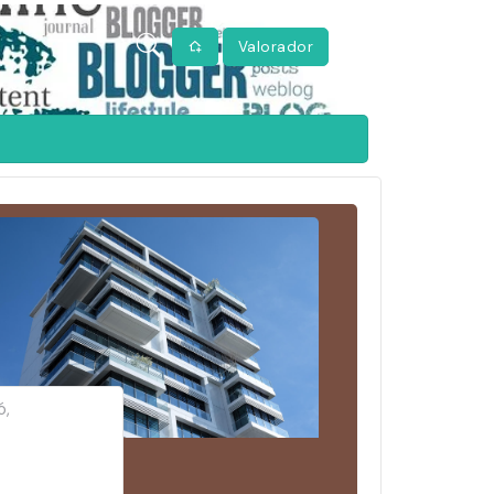
Valorador
ó,