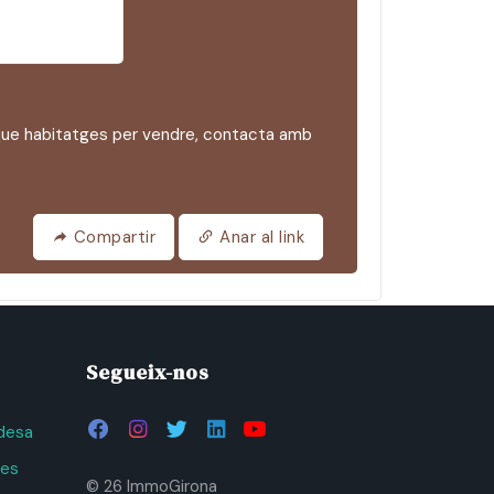
e habitatges per vendre, contacta amb
Compartir
Anar al link
Segueix-nos
adesa
ies
© 26 ImmoGirona