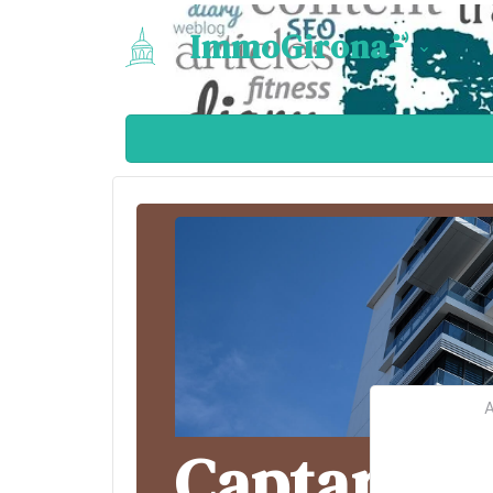
ImmoGirona
A
Captar pro