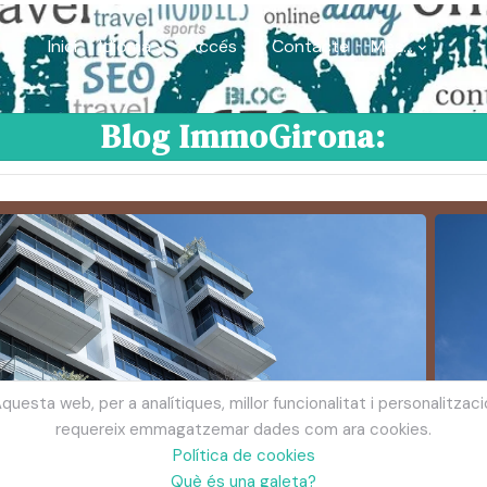
Inici
Idioma
Accés
Contacte
Més...
Blog ImmoGirona:
questa web, per a analítiques, millor funcionalitat i personalitzaci
requereix emmagatzemar dades com ara cookies.
pietats
Política de cookies
Què és una galeta?