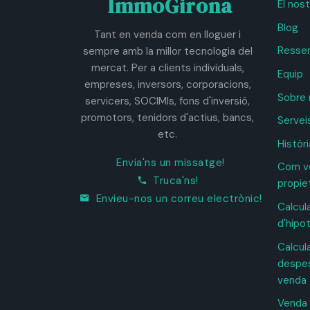
ImmoGirona
El nos
Blog
Tant en venda com en lloguer i
Resse
sempre amb la millor tecnologia del
mercat. Per a clients individuals,
Equip
empreses, inversors, corporacions,
Sobre 
servicers, SOCIMIs, fons d'inversió,
promotors, tenidors d'actius, bancs,
Servei
etc.
Històri
Envia'ns un missatge!
Com ve
Truca'ns!
propie
Envieu-nos un correu electrònic!
Calcul
d'hipo
Calcul
despes
venda
Venda 