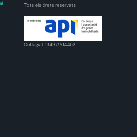
al
Tots els drets reservats
Col.legiat 13497/A14452