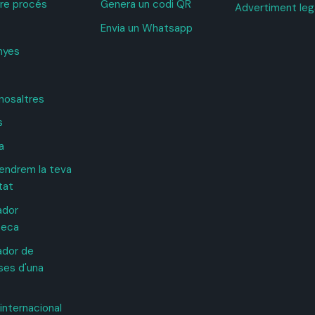
tre procés
Genera un codi QR
Advertiment leg
Envia un Whatsapp
nyes
nosaltres
s
a
ndrem la teva
tat
ador
teca
ador de
es d'una
internacional