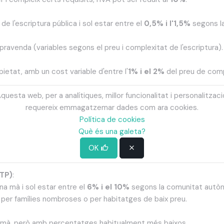
de l'escriptura pública i sol estar entre el
0,5% i l'1,5%
segons l
mpravenda (variables segons el preu i complexitat de l'escriptura).
pietat, amb un cost variable d'entre l'
1% i el 2%
del preu de com
questa web, per a analítiques, millor funcionalitat i personalitzaci
honoraris segons el servei prestat.
requereix emmagatzemar dades com ara cookies.
(en alguns casos):
Política de cookies
ança per cobrir possibles defectes de l'immoble.
Què és una galeta?
la compra d'un immob
OK
ITP)
:
a mà i sol estar entre el
6% i el 10%
segons la comunitat autò
per famílies nombroses o per habitatges de baix preu.
 mà, però amb percentatges habitualment més baixos.