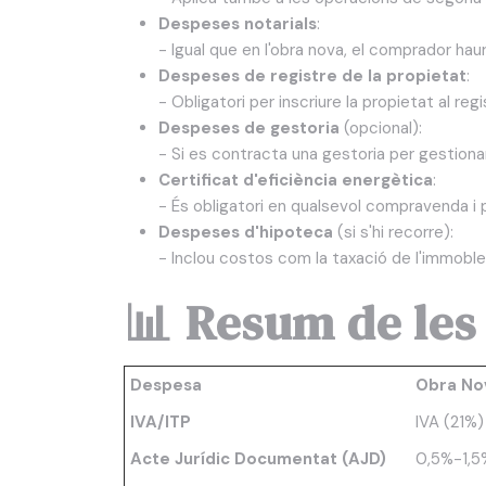
Despeses notarials
:
- Igual que en l'obra nova, el comprador haur
Despeses de registre de la propietat
:
- Obligatori per inscriure la propietat al reg
Despeses de gestoria
(opcional):
- Si es contracta una gestoria per gestiona
Certificat d'eficiència energètica
:
- És obligatori en qualsevol compravenda i
Despeses d'hipoteca
(si s'hi recorre):
- Inclou costos com la taxació de l'immoble,
📊 Resum de les
Despesa
Obra No
IVA/ITP
IVA (21%)
Acte Jurídic Documentat (AJD)
0,5%-1,5