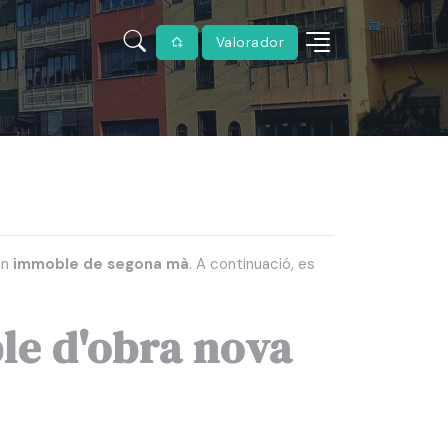
Valorador
un
immoble de segona mà
. A continuació, es
le d'obra nova