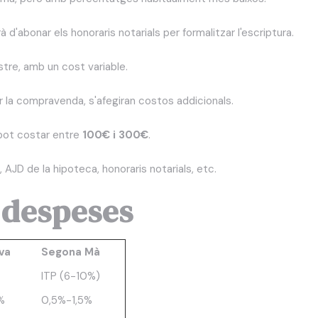
à d'abonar els honoraris notarials per formalitzar l'escriptura.
istre, amb un cost variable.
r la compravenda, s'afegiran costos addicionals.
 pot costar entre
100€ i 300€
.
 AJD de la hipoteca, honoraris notarials, etc.
 despeses
va
Segona Mà
ITP (6-10%)
%
0,5%-1,5%