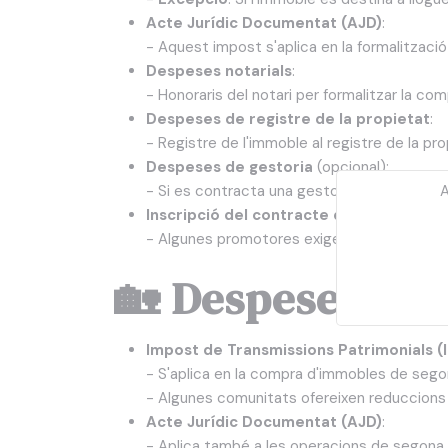
Acte Jurídic Documentat (AJD)
:
- Aquest impost s'aplica en la formalització 
Despeses notarials
:
- Honoraris del notari per formalitzar la co
Despeses de registre de la propietat
:
- Registre de l'immoble al registre de la pro
Despeses de gestoria
(opcional):
A
- Si es contracta una gestoria, es pagaran 
Inscripció del contracte d'assegurança
- Algunes promotores exigeixen una assegur
🏡 Despeses en 
Impost de Transmissions Patrimonials (
- S'aplica en la compra d'immobles de segon
- Algunes comunitats ofereixen reduccions 
Acte Jurídic Documentat (AJD)
:
- Aplica també a les operacions de segona