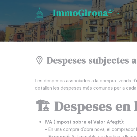
ImmoGirona
Despeses subjectes 
Les despeses associades a la compra-venda d'u
detallen les despeses més comunes per a cada
🏗️ Despeses en
IVA (Impost sobre el Valor Afegit)
:
- En una compra d'obra nova, el comprador 
-
Excepció
: Si l'immoble es destina a llogue