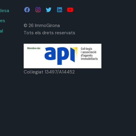
adesa
ies
© 26 ImmoGirona
al
Tots els drets reservats
Col.legiat 13497/A14452