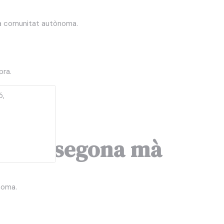
a comunitat autònoma.
pra.
ó,
le de segona mà
noma.