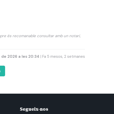
mpre és recomanable consultar amb un notari,
r de 2026 a les 20:34
| Fa 5 mesos, 2 setmanes
s
Segueix-nos