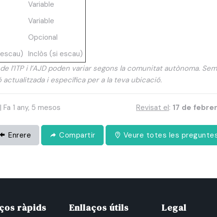
Variable
Variable
Opcional
i escau)
Inclòs (si escau)
de l’ITP i l’AJD poden variar segons la comunitat autònoma. Se
actualitzada i específica per a la teva ubicació.
| Fa 1 any, 5 mesos
Revisat el
:
17 de febre
Enrere
Compartir
Veure totes les pregunte
aços ràpids
Enllaços útils
Legal