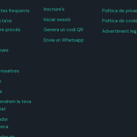
Inscriure's
tes freqüents
Política de priv
Iniciar sessió
ta'ns
Política de cook
tre procés
Genera un codi QR
Advertiment leg
Envia un Whatsapp
nyes
nosaltres
s
a
ndrem la teva
tat
ador
teca
ador de