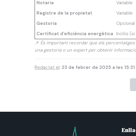
Notaria
Variable
Registre de la propietat
Variable
Gestoria
Opcional
Certificat d'eficiència energètica
Inclòs (s
📌
És important recordar que els percentatges 
una gestoria o un expert per obtenir informació 
Redactat el
:
23 de febrer de 2025 a les 15:31
Enll