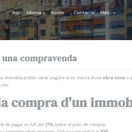
Inici
Idioma
Accés
Contacte
Més...
a una compravenda
n immoble poden variar segons si es tracta d'una
obra nova
o 
 cas:
 la compra d'un immob
ha de pagar un IVA del
21%
sobre el preu de compra.
r i compleix certs requisits, l'IVA pot ser reduït al
10%
.