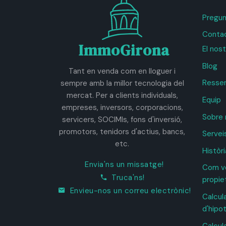
Pregun
Contac
ImmoGirona
El nos
Blog
Tant en venda com en lloguer i
Resse
sempre amb la millor tecnologia del
mercat. Per a clients individuals,
Equip
empreses, inversors, corporacions,
Sobre 
servicers, SOCIMIs, fons d'inversió,
promotors, tenidors d'actius, bancs,
Servei
etc.
Històri
Envia'ns un missatge!
Com ve
Truca'ns!
propie
Envieu-nos un correu electrònic!
Calcul
d'hipo
Calcul