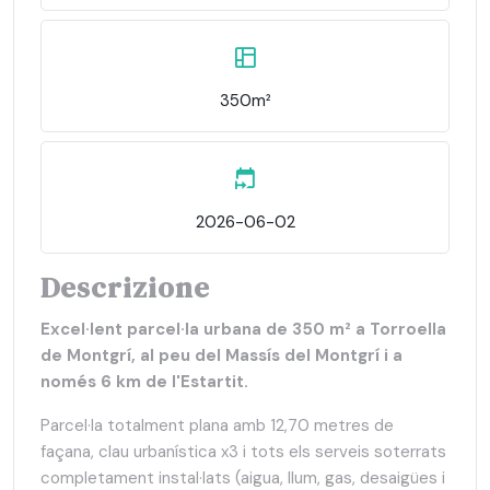
350m²
2026-06-02
Descrizione
Excel·lent parcel·la urbana de 350 m² a Torroella
de Montgrí, al peu del Massís del Montgrí i a
només 6 km de l'Estartit.
Parcel·la totalment plana amb 12,70 metres de
façana, clau urbanística x3 i tots els serveis soterrats
completament instal·lats (aigua, llum, gas, desaigües i