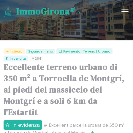
ImmoGirona
Indietro
Segunda mano
Pavimento | Terreno | Urbano
in vendita
294
Eccellente terreno urbano di
350 m² a Torroella de Montgrí,
ai piedi del massiccio del
Montgrí e a soli 6 km da
l'Estartit
In evidenza
Excel·lent parcel·la urbana de 350 m²
a Torroella de Montgrí, al peu del Massís ...