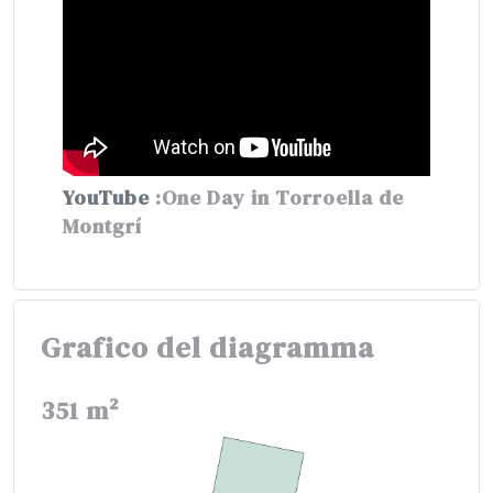
YouTube
:One Day in Torroella de
Montgrí
Grafico del diagramma
351 m²