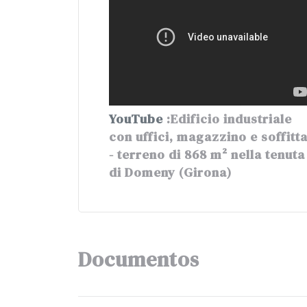
YouTube
:Edificio industriale
con uffici, magazzino e soffitt
- terreno di 868 m² nella tenuta
di Domeny (Girona)
Documentos