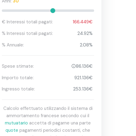
Anni:
30
€ Interessi totali pagati:
166.449€
% Interessi totali pagati:
24.92%
% Annuale:
2.08%
Spese stimate:
86.136€
Importo totale:
921.136€
Ingresso totale:
253.136€
Calcolo effettuato utilizzando il sistema di
ammortamento francese secondo cui il
mutuatario
accetta di pagarne una parte
quote
pagamenti periodici costanti, che