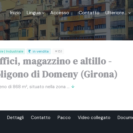
Inizio
Lingua
Accesso
Contatto
Ulteriore...
 | Industriale
in vendita
151
fici, magazzino e altillo -
oligono di Domeny (Girona)
no di 868 m², situato nella zona ...
Dettagli
Contatto
Pacco
Video collegato
Docum