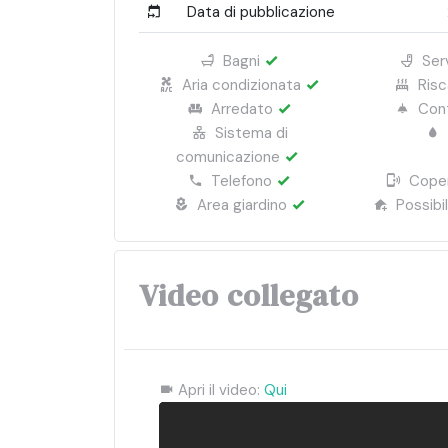
Data di pubblicazione
Bagni
Serv
Aria condizionata
Ris
Arredato
Cont
Sistema di
comunicazione
Telefono
Coper
Area giardino
Possibi
Video collegato
Apri il video:
Qui