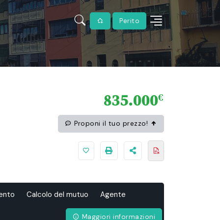
Perito
835.000
€
Proponi il tuo prezzo!
ento
Calcolo del mutuo
Agente
Maggiori informazioni