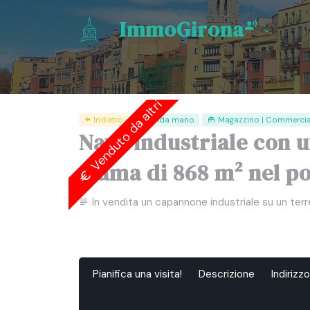
ImmoGirona
Venduto da altri
Indietro
Segunda mano
Magazzino | Commerciale
Nave industriale con uf
trama di 868 m² nel p
In vendita un capannone industriale su un terre
Pianifica una visita!
Descrizione
Indirizzo