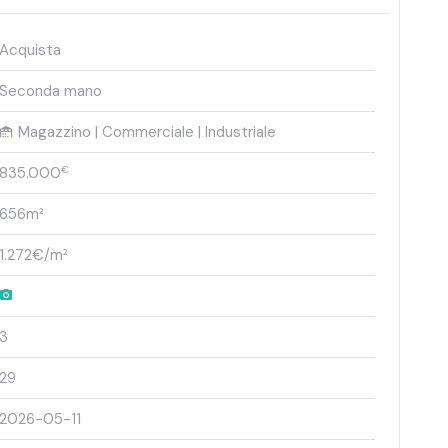
Acquista
Seconda mano
Magazzino | Commerciale | Industriale
835.000
€
656m²
1.272€/m²
3
29
2026-05-11