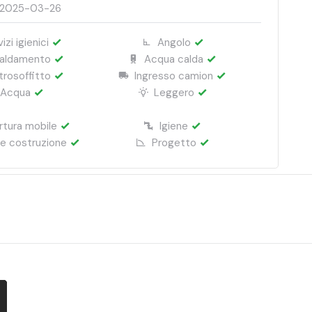
2025-03-26
izi igienici
Angolo
caldamento
Acqua calda
rosoffitto
Ingresso camion
Acqua
Leggero
tura mobile
Igiene
le costruzione
Progetto