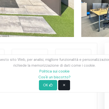
esto sito Web, per analisi, migliore funzionalità e personalizzazio
richiede la memorizzazione di dati come i cookie.
1.272€/m²
3
Politica sui cookie
Cos'è un biscotto?
OK