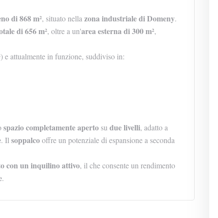
eno di 868 m²
zona industriale di Domeny
, situato nella
.
totale di 656 m²
area esterna di 300 m²
, oltre a un'
,
²
) e attualmente in funzione, suddiviso in:
spazio completamente aperto
due livelli
no
su
, adatto a
e
soppalco
. Il
offre un potenziale di espansione a seconda
o con un inquilino attivo
, il che consente un rendimento
e
.