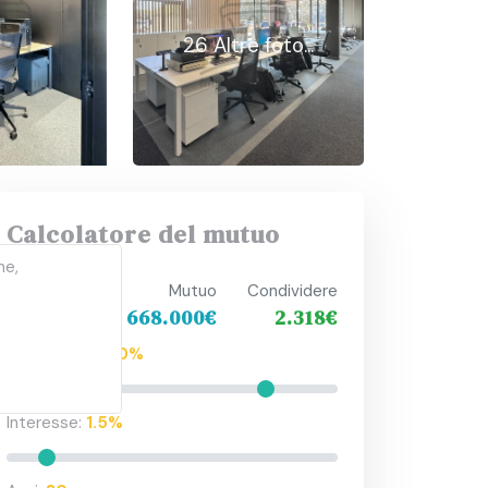
26 Altre foto...
Calcolatore del mutuo
ne,
Prezzo
Mutuo
Condividere
835.000€
668.000€
2.318€
Percentuale:
80%
Interesse:
1.5%