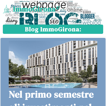
ImmoGirona
Blog ImmoGirona:
Nel primo semestre