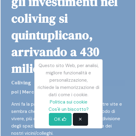
gli investimenti nel
coliving si
quintuplicano,
arrivando a 430
milioni
Questo sito Web, per analisi,
migliore funzionalità e
personalizzazione,
Coliving
richiede la memorizzazione di
pol | Mercoledì 21 Settembre 2022 13:18
dati come i cookie.
Politica sui cookie
Anni fa la parola coliving è apparsa nelle nostre vite e
Cos'è un biscotto?
sembra che sia qui per restare. Un nuovo modo di
vivere, più comunitario e finalizzato alla condivisione
OK
degli spazi e allo sfruttamento delle sinergie dei
nostri vicini/colleghi.