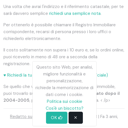
Una volta che avrai l'indirizzo e il riferimento catastale, per te
sarà davvero semplice
richiedi una semplice nota
.
Per ottenerlo è possibile chiamare il Registro Immobiliare
corrispondente, recarsi di persona presso i loro uffici o
richiederlo elettronicamente.
Il costo solitamente non supera i 10 euro e, se lo ordini online,
puoi riceverlo in meno di 48 ore a seconda della
registrazione.
Questo sito Web, per analisi,
migliore funzionalità e
♥︎ Richiedi la tua Simple Note online qui (sito ufficiale)
personalizzazione,
Se quello che vuoi è conoscere l'IDUFIR del tuo immobile,
richiede la memorizzazione di
puoi trovarlo sulla ricevuta IBI o,
se hai acquistato dopo il
dati come i cookie.
2004-2005
, può comparire nell'Atto di Vendita. < /p>
Politica sui cookie
Cos'è un biscotto?
Redatto su
:
Lunedì 31 Ottobre 2022 18:33
| Fa 3 anni,
OK
9 mesi