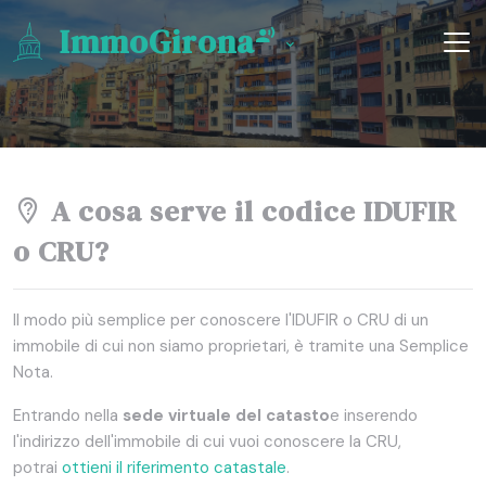
ImmoGirona
A cosa serve il codice IDUFIR
o CRU?
Il modo più semplice per conoscere l'IDUFIR o CRU di un
immobile di cui non siamo proprietari, è tramite una Semplice
Nota.
Entrando nella
sede virtuale del catasto
e inserendo
l'indirizzo dell'immobile di cui vuoi conoscere la CRU,
potrai
ottieni il riferimento catastale
.