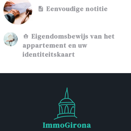
Eenvoudige notitie
Eigendomsbewijs van het
appartement en uw
identiteitskaart
ImmoGirona