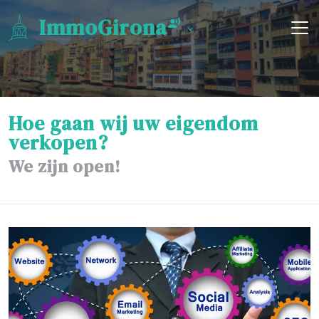
ImmoGirona
Hoe gaan wij uw eigendom
verkopen?
We zijn open!