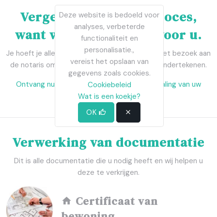
Vergeet het verkoopproces,
Deze website is bedoeld voor
analyses, verbeterde
want wij regelen alles voor u.
functionaliteit en
personalisatie.,
Je hoeft je alleen maar zorgen te maken over het bezoek aan
vereist het opslaan van
de notaris om de verkoopakte van je huis te ondertekenen.
gegevens zoals cookies.
Ontvang nu een gratis en snelle waardebepaling van uw
Cookiebeleid
woning!
Wat is een koekje?
OK
Verwerking van documentatie
Dit is alle documentatie die u nodig heeft en wij helpen u
deze te verkrijgen.
Certificaat van
bewoning