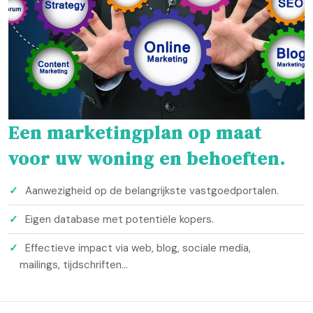
Voorbeeld
Volge
Een marketingplan op maat
voor uw woning en behoeften.
Aanwezigheid op de belangrijkste vastgoedportalen.
Eigen database met potentiële kopers.
Effectieve impact via web, blog, sociale media,
mailings, tijdschriften...