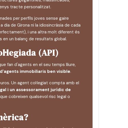
estructures gegantines, massificades,
enys tracte personalitzat.
nades per perfils joves sense gaire
 a dia de Girona ni la idiosincràsia de cada
fectament), i una altra molt diferent és
s en un balanç de resultats global.
ol·legiada (API)
ue fan d'agents en el seu temps lliure,
 d'agents immobiliaris ben visible
.
'euros. Un agent col·legiat compta amb el
legal i un assessorament jurídic de
 que cobreixen qualsevol risc legal o
nèrica?