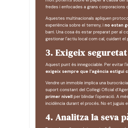
molt potents sobre el paper a causa del se
fredes i enfocades a grans corporacions 
Aquestes multinacionals apliquen protocol
experiència sobre el terreny, i
no estan g
barri. Una cosa és estar preparat per al 
gestionar l'actiu local com cal, cuidant e
3. Exigeix seguretat 
Aquest punt és innegociable. Per evitar l'
exigeix sempre que l'agència estigui co
Vendre un immoble implica una burocràcia 
suport constant del Col·legi Oficial d’Age
primer nivell
per blindar l'operació. A mé
incidència durant el procés. No et juguis
4. Analitza la seva 