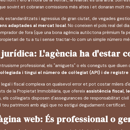
u nom. Però a l'hora de la veritat, la realitat és una altra: Són 
que sovint et cobraran comissions més altes i et donaran molt m
s estandarditzats i agressius de gran ciutat, de vegades gestio
ens adaptades al mercat local
. No coneixen el pols real del dia
comprador de fora (que una bona agència autòctona prèmium fa per
l propietari de tu a tu i sense tractar-lo com un simple número mé
jurídica: L'agència ha d'estar c
intrusisme professional, els "amiguets" o els coneguts que diuen q
l·legiada i tingui el número de col·legiat (API) i de registre
legal i fiscal complexa on qualsevol error et pot costar milers d
nts de la Propietat Immobiliària, que ofereix
assistència fiscal, 
s, els col·legiats disposen d'assegurances de responsabilitat civil
 el teu patrimoni amb algú que no estigui degudament certificat.
pàgina web: És professional o ge