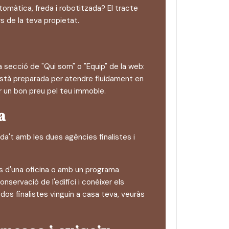
tomàtica, freda i robotitzada? El tracte
 de la teva propietat.
a secció de "Qui som" o "Equip" de la web:
 està preparada per atendre fluidament en
 un bon preu pel teu immoble.
a
eda't amb les dues agències finalistes i
des d'una oficina o amb un programa
nservació de l'edifici i conèixer els
dos finalistes vinguin a casa teva, veuràs