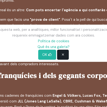
ompromís.
 real és un altre:
Com pots encertar l'agència a qui confiaràs 
nem que facis una
"prova de client"
. Posa't a la pell de qui bu
 que simplement es limiten a penjar un anunci, i sobretot, per evit
questa web, per a analítiques, millor funcionalitat i personalitzaci
Google (La prova del posicionam
requereix emmagatzemar dades com ara cookies.
Política de cookies
Què és una galeta?
es una cerca clara, com per exemple
"immo girona"
. Fixa't en les
posicionament orgànic).
Aquestes són les immobiliàries que cla
OK
.
Significa que fan bé les coses, que dominen el món digital i que, 
davant dels compradors interessats.
 franquícies i dels gegants cor
ans cadenes de franquícies com
Engel & Völkers, Lucas Fox, T
nversió com
JLL (Jones Lang LaSalle), CBRE, Cushman & Wakefi