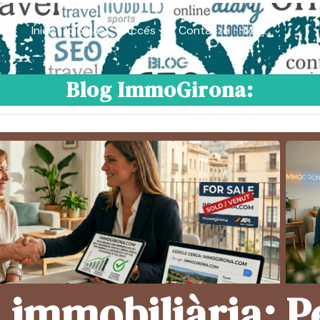
Inici
Idioma
Accés
Contacte
Més...
Blog ImmoGirona:
a immobiliària: P