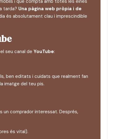
a mòbils i que compta amb totes les eines
na tarda?
Una pàgina web pròpia i de
dia és absolutament clau i imprescindible
ube
 el seu canal de
YouTube
:
s, ben editats i cuidats que realment fan
a imatge del teu pis.
ets un comprador interessat. Després,
res és vital).