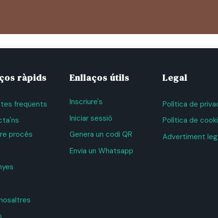
aços ràpids
Enllaços útils
Legal
Inscriure's
tes freqüents
Política de priv
Iniciar sessió
ta'ns
Política de cook
tre procés
Genera un codi QR
Advertiment leg
Envia un Whatsapp
nyes
nosaltres
s