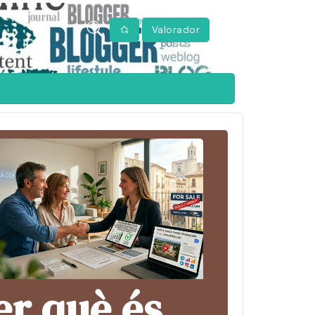
Valorador
er què és