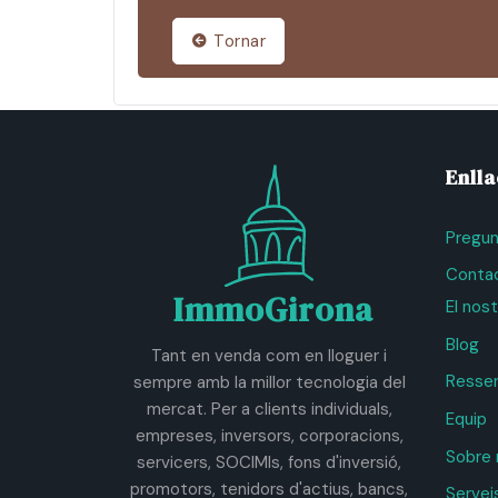
Tornar
Enll
Pregun
Contac
ImmoGirona
El nos
Blog
Tant en venda com en lloguer i
Resse
sempre amb la millor tecnologia del
mercat. Per a clients individuals,
Equip
empreses, inversors, corporacions,
Sobre 
servicers, SOCIMIs, fons d'inversió,
promotors, tenidors d'actius, bancs,
Servei