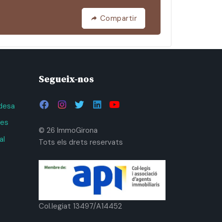
Compartir
Segueix-nos
adesa
ies
© 26 ImmoGirona
al
Tots els drets reservats
Col.legiat 13497/A14452