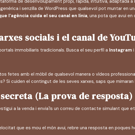
plataforma de desenvolupament propi, ràpida, intuïtiva, adaptada 
la genèrica i senzilla de WordPress que qualsevol pot muntar en u
ue l'agència cuida el seu canal en línia
, una pota que avui en 
xarxes socials i el canal de YouT
ortals immobiliaris tradicionals. Busca el seu perfil a
Instagram
i
otos fetes amb el mòbil de qualsevol manera o vídeos professional
s? Si cuiden el contingut de les seves xarxes, saps que mimaran l
 secreta (La prova de resposta)
estigui a la venda i envia'ls un correu de contacte simulant que 
elocitat que es mou el món avui, rebre una resposta en poques ho