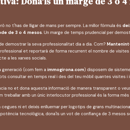
nitiva: Dona'ls un marge de 3 o 4
erò no t'has de lligar de mans per sempre. La millor fórmula és
dei
íode de 3 o 4 mesos
. Un marge de temps prudencial per demostra
 de demostrar la seva professionalitat dia a dia. Com?
Mantenint-
ofessional et reportarà de forma recurrent el nombre de visites 
cte a les xarxes socials.
tima generació (com fem a
immogirona.com
) disposem de sisteme
pots consultar en temps real i des del teu mòbil quantes visites i 
ència no et dona aquesta informació de manera transparent o ve
 treballar amb un únic interlocutor professional és la forma més 
cegues ni et deixis enlluernar per logotips de grans multinaciona
b potència tecnològica, dona'ls un vot de confiança de 3 mesos sot