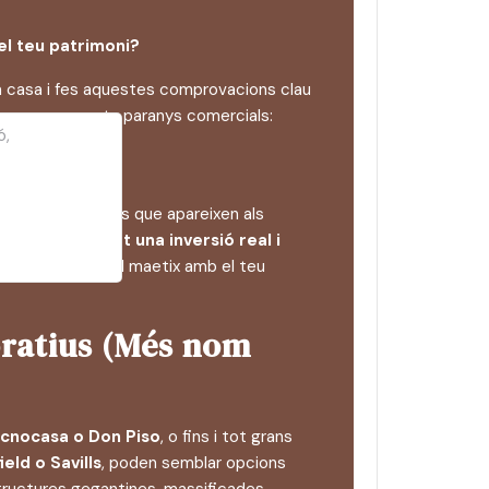
el teu patrimoni?
sca casa i fes aquestes comprovacions clau
ar caure en certs paranys comercials:
ó,
ent)
 primeres agències que apareixen als
rament han fet una inversió real i
per tant, faran el maetix amb el teu
poratius (Més nom
ecnocasa o Don Piso
, o fins i tot grans
eld o Savills
, poden semblar opcions