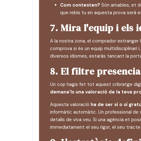
Com contesten?
Són amables, et don
que rebis tu en aquesta prova serà e
7. Mira l'equip i els
A la nostra zona, el comprador estranger (
comprova si és un equip multidisciplinari i
diversos idiomes, estaràs tancant la por
8. El filtre presenci
Un cop hagis fet tot aquest cribratge digi
demana'ls una valoració de la teva pr
Aquesta valoració
ha de ser sí o sí grat
informàtic automàtic. Un professional de ve
detalls de viva veu. Si una agència et po
immediatament el seu rigor, el seu tracte 