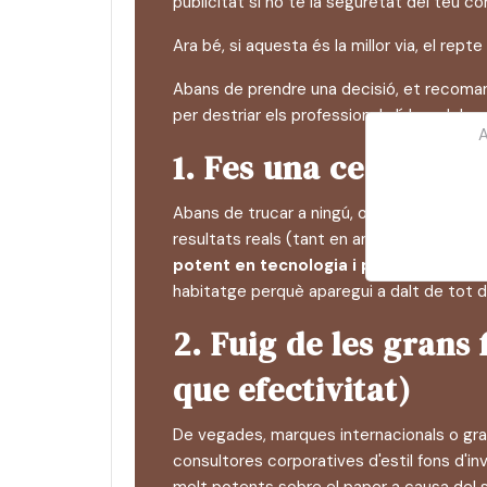
publicitat si no té la seguretat del teu c
Ara bé, si aquesta és la millor via, el repte
Abans de prendre una decisió, et recoma
per destriar els professionals líders dels
A
1. Fes una cerca a 
Abans de trucar a ningú, obre Google i f
resultats reals (tant en anuncis com en 
potent en tecnologia i posicionament
habitatge perquè aparegui a dalt de tot 
2. Fuig de les grans
que efectivitat)
De vegades, marques internacionals o gr
consultores corporatives d'estil fons d'i