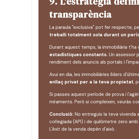
9. L'estratègia defi
transparència
La paraula "exclusiva" pot fer respecte, p
treballi totalment sola durant un per
Durant aquest temps, la immobiliària t'ha
estadístiques constants.
Un assessor pr
rendiment dels anuncis als portals i l'impa
Avui en dia, les immobiliàries líders d'úl
enllaç privat per a la teva propietat
, 
Si passes aquest període de prova i l'ag
miraments. Però si compleixen, veuràs com
Conclusió:
No entreguis la teva vivenda a 
col·legiada (API) i de quilòmetre zero am
L'èxit de la venda depèn d'això.