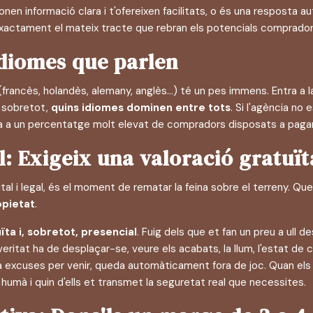
en informació clara i t'ofereixen facilitats, o és una resposta au
xactament el mateix tracte que rebran els potencials compradors
 idiomes que parlen
francès, holandès, alemany, anglès...) té un pes immens. Entra a l
, sobretot,
quins idiomes dominen entre tots
. Si l'agència no
ta a un percentatge molt elevat de compradors disposats a pagar
al: Exigeix una valoració gratuït
tal i legal, és el moment de rematar la feina sobre el terreny. Qu
opietat
.
uïta i, sobretot, presencial
. Fuig dels que et fan un preu a ull 
ritat ha de desplaçar-se, veure els acabats, la llum, l'estat de co
sa excuses per venir, queda automàticament fora de joc. Quan els 
humà i quin d'ells et transmet la seguretat real que necessites.