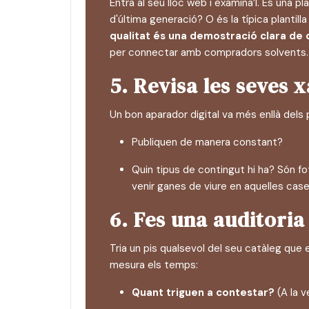
Entra al seu lloc web i examina’l. És una 
d'última generació? O és la típica plantil
qualitat és una demostració clara de q
per connectar amb compradors solvents.
5. Revisa les seves 
Un bon aparador digital va més enllà dels p
Publiquen de manera constant?
Quin tipus de contingut hi ha? Són f
venir ganes de viure en aquelles case
6. Fes una auditoria
Tria un pis qualsevol del seu catàleg que 
mesura els temps:
Quant triguen a contestar?
(A la v