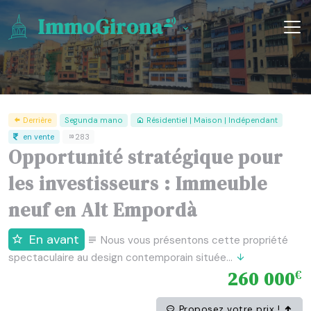
ImmoGirona
Derrière
Segunda mano
Résidentiel | Maison | Indépendant
en vente
283
Opportunité stratégique pour
les investisseurs : Immeuble
neuf en Alt Empordà
En avant
Nous vous présentons cette propriété
spectaculaire au design contemporain située...
260 000
€
Proposez votre prix !