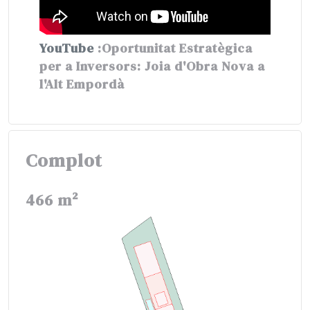
YouTube
:Oportunitat Estratègica
per a Inversors: Joia d'Obra Nova a
l'Alt Empordà
Complot
466 m²