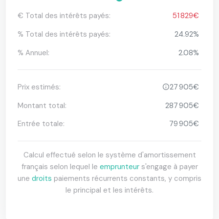
€ Total des intérêts payés:
51 829€
% Total des intérêts payés:
24.92%
% Annuel:
2.08%
Prix ​​estimés:
27 905€
Montant total:
287 905€
Entrée totale:
79 905€
Calcul effectué selon le système d'amortissement
français selon lequel le
emprunteur
s'engage à payer
une
droits
paiements récurrents constants, y compris
le principal et les intérêts.