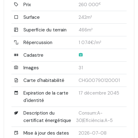
Prix
260 000
€
Surface
242m²
Superficie du terrain
466m²
Répercussion
1 074€/m²
Cadastre
Images
31
Carte d'habitabilité
CHG00790120001
Expiration de la carte
17 décembre 2045
d'identité
Description du
Consum:A-
certificat énergétique
30|Eficiència:A-5
Mise à jour des dates
2026-07-08