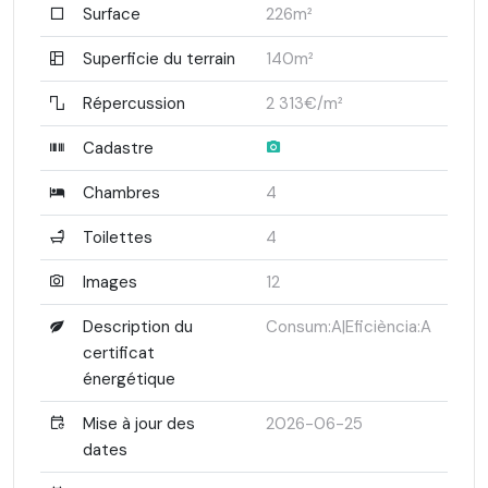
Surface
226m²
Superficie du terrain
140m²
Répercussion
2 313€/m²
Cadastre
Chambres
4
Toilettes
4
Images
12
Description du
Consum:A|Eficiència:A
certificat
énergétique
Mise à jour des
2026-06-25
dates