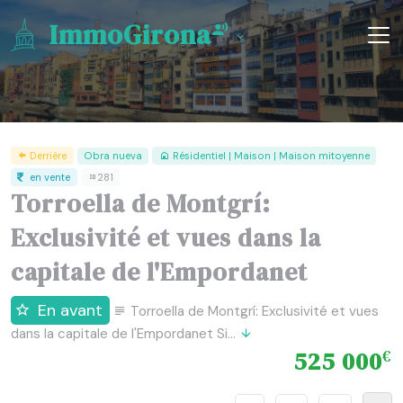
ImmoGirona
Derrière
Obra nueva
Résidentiel | Maison | Maison mitoyenne
en vente
281
Torroella de Montgrí:
Exclusivité et vues dans la
capitale de l'Empordanet
En avant
Torroella de Montgrí: Exclusivité et vues
dans la capitale de l'Empordanet Si...
525 000
€