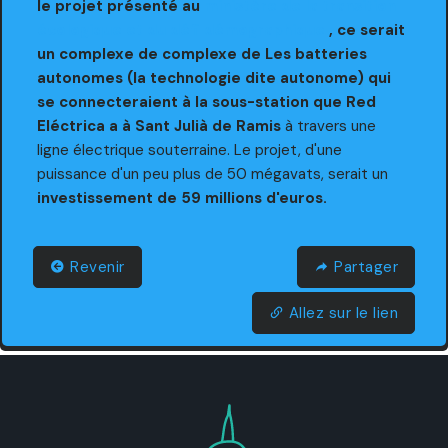
le projet présenté au
ministère de la transition
écologique et du défi démographique
, ce serait
un complexe de complexe de Les batteries
autonomes (la technologie dite autonome) qui
se connecteraient à la sous-station que Red
Eléctrica a à Sant Julià de Ramis
à travers une
ligne électrique souterraine. Le projet, d'une
puissance d'un peu plus de 50 mégavats, serait un
investissement de 59 millions d'euros.
Revenir
Partager
Allez sur le lien