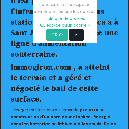
Il est prévu de relier
nécessite le stockage de
l'infrastructure à la sous-
données telles que les cookies.
Politique de cookies
station que Red Eléctrica a à
Qu'est-ce qu'un cookie ?
Sant Julià de Ramis avec une
OK
ligne d'alimentation
souterraine.
Immogiron.com
, a atteint
le terrain et a géré et
négocié le bail de cette
surface.
L'énergie multinationale allemande
projette la
construction d'un parc pour stocker l'énergie
dans les batteries au lithium à Vilademuls. Selon