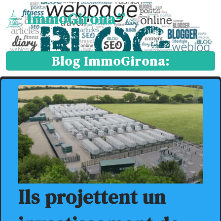
ImmoGirona
Blog ImmoGirona:
Ils projettent un