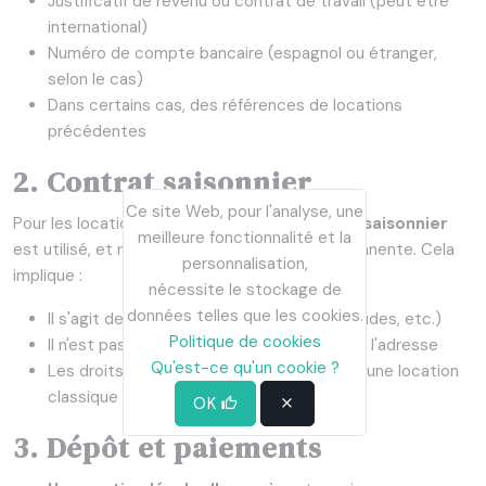
Justificatif de revenu ou contrat de travail (peut être
international)
Numéro de compte bancaire (espagnol ou étranger,
selon le cas)
Dans certains cas, des références de locations
précédentes
2. Contrat saisonnier
Ce site Web, pour l'analyse, une
Pour les locations de 11 ou 12 mois, un
contrat saisonnier
meilleure fonctionnalité et la
est utilisé, et non un contrat de location permanente. Cela
personnalisation,
implique :
nécessite le stockage de
données telles que les cookies.
Il s'agit de séjours temporaires (travail, études, etc.)
Politique de cookies
Il n'est pas toujours possible de s'inscrire à l'adresse
Qu'est-ce qu'un cookie ?
Les droits et obligations sont différents d'une location
classique
OK
3. Dépôt et paiements