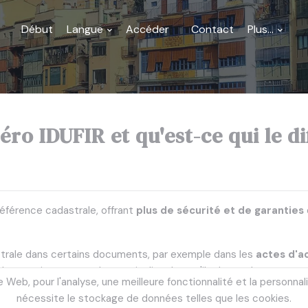
Début
Langue
Accéder
Contact
Plus...
ro IDUFIR et qu'est-ce qui le d
référence cadastrale, offrant
plus de sécurité et de garanties
astrale dans certains documents, par exemple dans les
actes d'ac
 les notaires que par les particuliers lorsqu'ils demandent, par e
e Web, pour l'analyse, une meilleure fonctionnalité et la personnali
nécessite le stockage de données telles que les cookies.