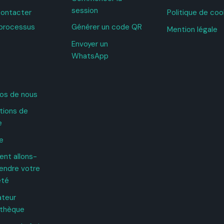
session
ontacter
Politique de coo
processus
Générer un code QR
Mention légale
Envoyer un
WhatsApp
os de nous
tions de
e
e
nt allons-
endre votre
été
ateur
othèque