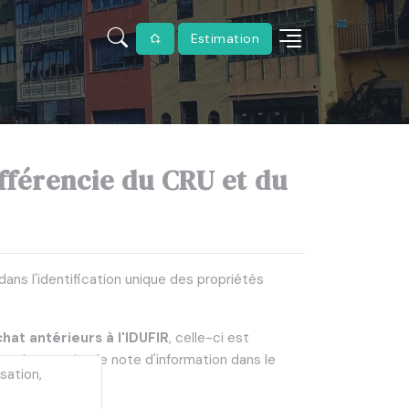
Estimation
ifférencie du CRU et du
dans l'identification unique des propriétés
hat antérieurs à l'IDUFIR
, celle-ci est
xemple, une simple note d'information dans le
sation,