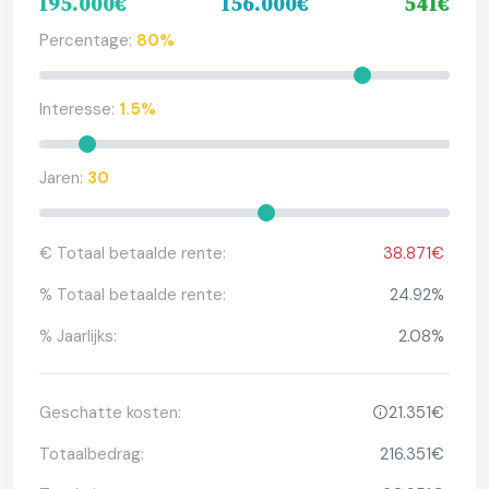
195.000€
156.000€
541€
Percentage:
80%
Interesse:
1.5%
Jaren:
30
€ Totaal betaalde rente:
38.871€
% Totaal betaalde rente:
24.92%
% Jaarlijks:
2.08%
Geschatte kosten:
21.351€
Totaalbedrag:
216.351€