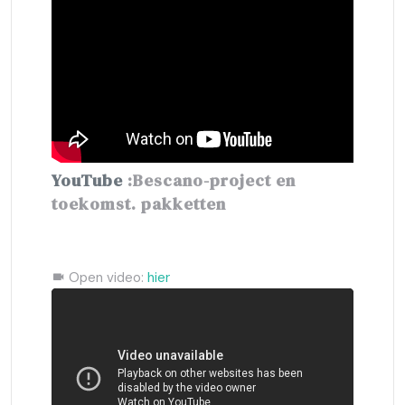
YouTube
:Bescano-project en
toekomst. pakketten
Open video:
hier