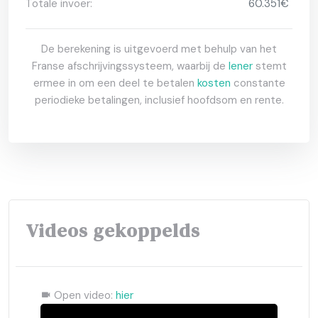
Totale invoer:
60.351€
De berekening is uitgevoerd met behulp van het
Franse afschrijvingssysteem, waarbij de
lener
stemt
ermee in om een deel te betalen
kosten
constante
periodieke betalingen, inclusief hoofdsom en rente.
Videos gekoppelds
Open video:
hier