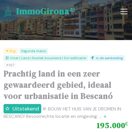
ImmoGirona
Rug
Segunda mano
Vloer | Land | Rustiek bouwland | Sol edificable
in de aanbieding
167
Prachtig land in een zeer
gewaardeerd gebied, ideaal
voor urbanisatie in Bescanó
Uitstekend
BOUW HET HUIS VAN JE DROMEN IN
BESCANÓ! Bevoorrechte locatie en omgeving: ...
195.000
€