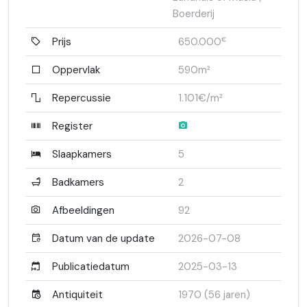
Boerderij
Prijs
650.000
€
Oppervlak
590m²
Repercussie
1.101€/m²
Register
Slaapkamers
5
Badkamers
2
Afbeeldingen
92
Datum van de update
2026-07-08
Publicatiedatum
2025-03-13
Antiquiteit
1970 (56 jaren)