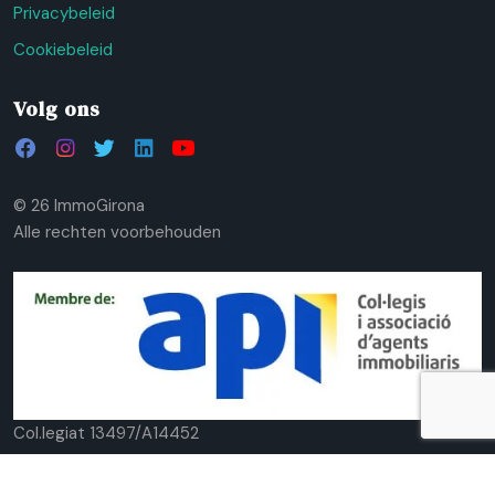
Privacybeleid
Cookiebeleid
Volg ons
© 26 ImmoGirona
Alle rechten voorbehouden
Col.legiat 13497/A14452