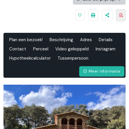
Plan een bezoek!
Beschrijving
Adres
Details
Contact
Perceel
Video gekoppeld
Instagram
Hypotheekcalculator
Tussenpersoon
Meer informatie