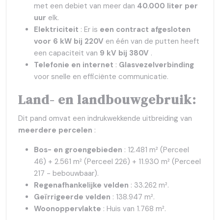
met een debiet van meer dan
40.000 liter per
uur
elk.
Elektriciteit
: Er is
een contract afgesloten
voor 6 kW bij 220V
en één van de putten heeft
een capaciteit van
9 kV bij 380V
.
Telefonie en internet
:
Glasvezelverbinding
voor snelle en efficiënte communicatie.
Land- en landbouwgebruik:
Dit pand omvat een indrukwekkende uitbreiding van
meerdere percelen
:
Bos- en groengebieden
: 12.481 m² (Perceel
46) + 2.561 m² (Perceel 226) + 11.930 m² (Perceel
217 - bebouwbaar).
Regenafhankelijke velden
: 33.262 m².
Geïrrigeerde velden
: 138.947 m².
Woonoppervlakte
: Huis van 1.768 m².