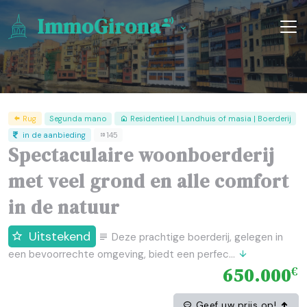
ImmoGirona
Rug
Segunda mano
Residentieel | Landhuis of masia | Boerderij
in de aanbieding
145
Spectaculaire woonboerderij
met veel grond en alle comfort
in de natuur
Uitstekend
Deze prachtige boerderij, gelegen in
een bevoorrechte omgeving, biedt een perfec...
650.000
€
Geef uw prijs op!