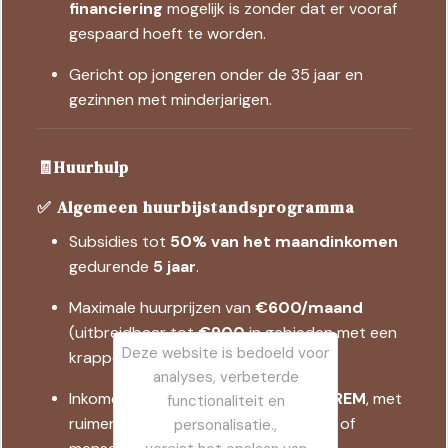
financiering
mogelijk is zonder dat er vooraf
gespaard hoeft te worden.
Gericht op jongeren onder de 35 jaar en
gezinnen met minderjarigen.
🧾Huurhulp
✅ Algemeen huurbijstandsprogramma
Subsidies tot
50% van het maandinkomen
gedurende
5 jaar
.
Maximale huurprijzen van
€600/maand
(uitbreidbaar tot
€900
in gebieden met een
Deze website is bedoeld voor
krappe markt).
analyses, verbeterde
Inkomen minder dan
drie keer de IPREM
, met
functionaliteit en
ruimere limieten voor grote gezinnen of
personalisatie.,