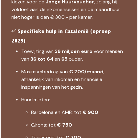
kiezen voor de
Jonge Huurvoucher
, zolang hij
voldoet aan de inkomenseisen en de maandhuur
niet hoger is dan € 300,- per kamer.
✅ Specifieke hulp in Catalonië (oproep
2025)
Toewijzing van
39 miljoen euro
voor mensen
van
36 tot 64
en
65
ouder.
Maximumbedrag van
€ 200/maand
,
afhankelijk van inkomen en financiële
inspanningen van het gezin.
Huurlimieten:
Barcelona en AMB: tot
€ 900
Girona: tot
€ 750
Tarragona: tot
€ 700