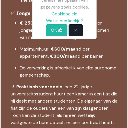
mensen met een beperking.
vereist het opslaan van
gegevens zoals cookies.
✅ Jonge huurbonus
Cookiebeleid
Wat is een koekje?
€ 250/maand gedurende 2 jaar
voor
jongeren tussen
18 en 35
met een inkomen
OK
van minder dan
€ 21.600/jaar
.
Maximumhuur:
€600/maand
per
appartement,
€300/maand
per kamer.
De verwerking is afhankelijk van elke autonome
gemeenschap.
📌
Praktisch voorbeeld
: een 22-jarige
universiteitsstudent huurt een kamer in een flat die
hij deelt met andere studenten. De eigenaar van de
flat zijn de ouders van een van zijn klasgenoten.
Toch kan de student, als hij een wettelijk
vastgestelde huur betaalt en een contract heeft,