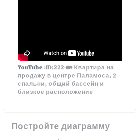
YouTube
:ID:222-🏡 Квартира на
продажу в центре Паламоса, 2
спальни, общий бассейн и
близкое расположение
Постройте диаграмму