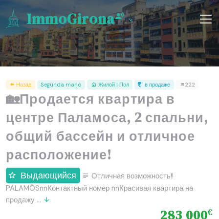
ImmoGirona
Назад
Segunda mano
Жилой | Пол
в продаже
222
🏡Продается квартира в
центре Паламоса, 2 спальни,
общий бассейн и отличное
расположение!
Выдающийся
Отличная возможность!!
PALAMÓSnnКонтактный номер nnКрасивая квартира на
продажу ...
283 000
€