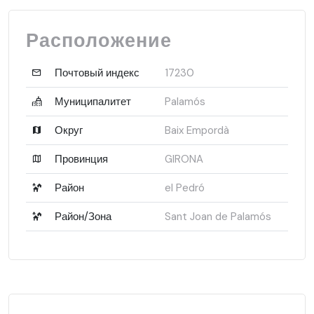
Расположение
Почтовый индекс
17230
Муниципалитет
Palamós
Округ
Baix Empordà
Провинция
GIRONA
Район
el Pedró
Район/Зона
Sant Joan de Palamós