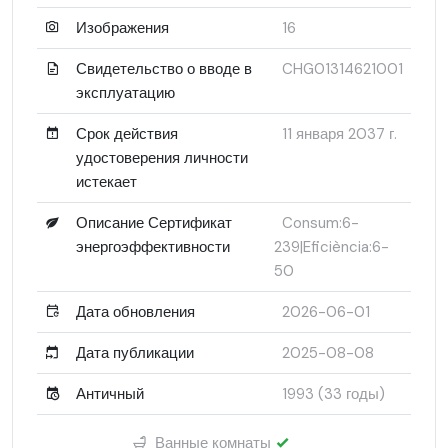
Изображения
16
Свидетельство о вводе в
CHG01314621001
эксплуатацию
Срок действия
11 января 2037 г.
удостоверения личности
истекает
Описание Сертификат
Consum:6-
энергоэффективности
239|Eficiència:6-
50
Дата обновления
2026-06-01
Дата публикации
2025-08-08
Античный
1993 (33 годы)
Ванные комнаты