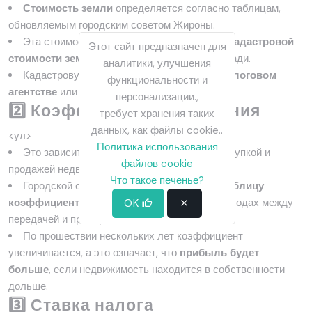
Стоимость земли
определяется согласно таблицам,
обновляемым городским советом Жироны.
Эта стоимость рассчитывается на основе
кадастровой
Этот сайт предназначен для
стоимости земли
и эталонного индекса площади.
аналитики, улучшения
Кадастровую стоимость можно узнать в
Налоговом
функциональности и
агентстве
или в квитанции IBI.
персонализации.,
2️⃣ Коэффициент приращения
требует хранения таких
данных, как файлы cookie..
<ул>
Политика использования
Это зависит от
лет, прошедших
между покупкой и
файлов cookie
продажей недвижимости.
Что такое печенье?
Городской совет Жироны устанавливает
таблицу
коэффициентов
в зависимости от разницы в годах между
OK
передачей и приобретением.
По прошествии нескольких лет коэффициент
увеличивается, а это означает, что
прибыль будет
больше
, если недвижимость находится в собственности
дольше.
3️⃣ Ставка налога