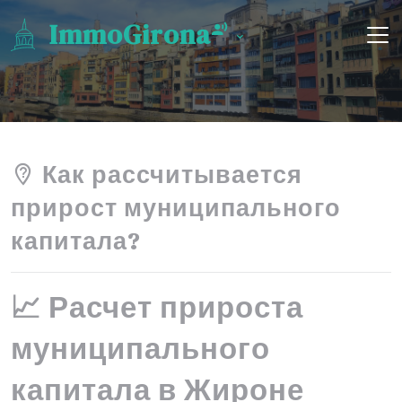
ImmoGirona
Как рассчитывается
прирост муниципального
капитала?
📈 Расчет прироста
муниципального
капитала в Жироне