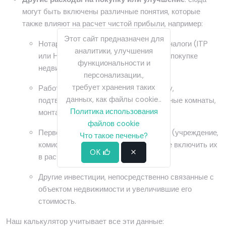
могут быть включены различные понятия, которые
также влияют на расчет чистой прибыли, например:
Этот сайт предназначен для
Нотариальные сборы, регистрация и налоги (ITP
аналитики, улучшения
или НДС), которые вы заплатили при покупке
функциональности и
недвижимости.
персонализации.,
требует хранения таких
Работы по ремонту и благоустройству,
данных, как файлы cookie..
подтвержденные счетами (кухня, ванные комнаты,
Политика использования
монтаж и т. д.).
файлов cookie
Первоначальные расходы по ипотеке (учреждение,
Что такое печенье?
комиссии или оценка), если вы хотите включить их
OK
в расчет.
Другие инвестиции, непосредственно связанные с
объектом недвижимости и увеличившие его
стоимость.
Наш калькулятор учитывает все эти данные: