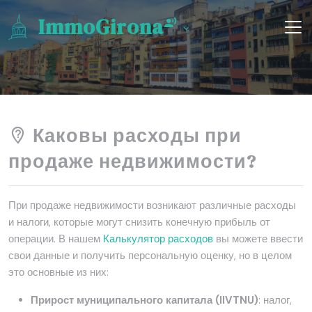
ImmoGirona
Каковы расходы при
продаже недвижимости?
При продаже недвижимости возникают различные расходы
и налоги, которые могут снизить конечную прибыль от
операции. В нашем
Калькулятор расходов
вы можете ввести
свои данные и получить персональную оценку, но в целом
это основные из них:
Прирост муниципального капитала (IIVTNU)
: налог,