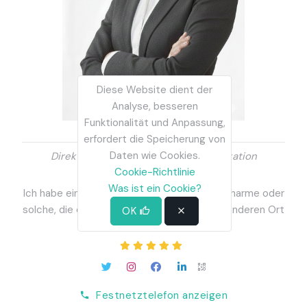
Diese Website dient der
Analyse, besseren
Funktionalität und Anpassung,
Anna Casanova
erfordert die Speicherung von
Daten wie Cookies.
Direktor für Marketing und Kommunikation
Cookie-Richtlinie
Charmante Häuser
Was ist ein Cookie?
Ich habe eine Leidenschaft für Häuser mit Charme oder
solche, die es ermöglichen, sie in einen besonderen Ort
OK
zu verwandeln
Festnetztelefon anzeigen