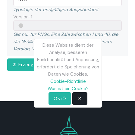
Typologie der endgültigen Ausgabedatei
Version:
1
Gilt nur für PNGs. Eine Zahl zwischen 1 und 40, die
die Größe des QR-Codes steuert (die kleinste
Diese Website dient der
Version, Version 1, ist eine 21 x 21-Matrix).
Analyse, besseren
Funktionalität und Anpassung,
Erzeugen
erfordert die Speicherung von
Daten wie Cookies.
Cookie-Richtlinie
Was ist ein Cookie?
OK