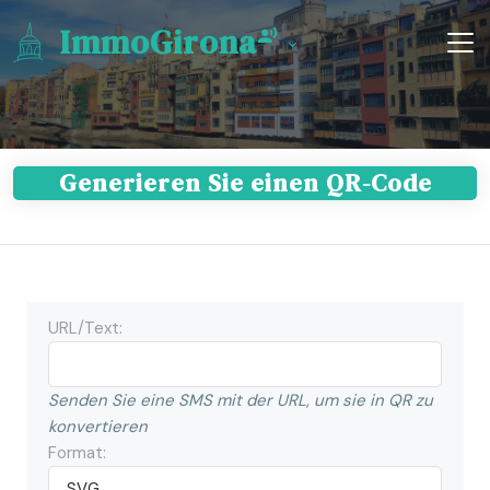
ImmoGirona
Generieren Sie einen QR-Code
URL/Text:
Senden Sie eine SMS mit der URL, um sie in QR zu
konvertieren
Format: