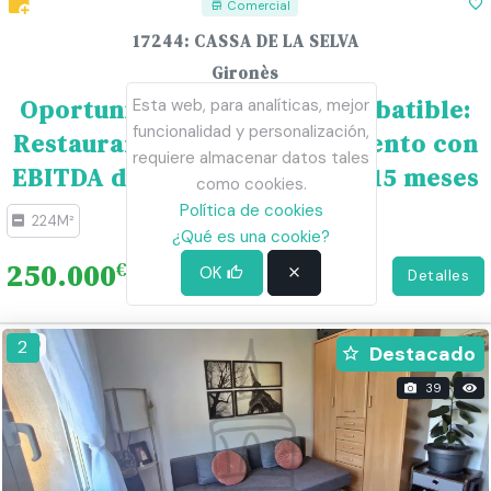
Comercial
17244: CASSA DE LA SELVA
Gironès
Oportunidad de Inversión Imbatible:
Esta web, para analíticas, mejor
funcionalidad y personalización,
Restaurante de Alto Rendimiento con
requiere almacenar datos tales
EBITDA de 170.000 € y ROI en 15 meses
como cookies.
Política de cookies
224M²
¿Qué es una cookie?
250.000
€
OK
Detalles
300
2
Destacado
39