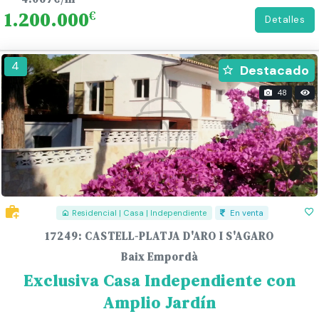
1.200.000
€
Detalles
267
4
Destacado
48
Residencial | Casa | Independiente
En venta
17249: CASTELL-PLATJA D'ARO I S'AGARO
Baix Empordà
Exclusiva Casa Independiente con
Amplio Jardín