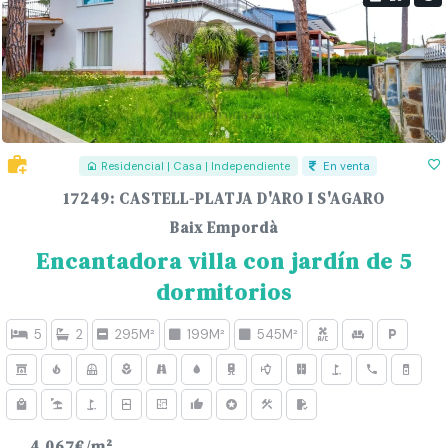
Residencial | Casa | Independiente
En venta
17249: CASTELL-PLATJA D'ARO I S'AGARO
Baix Empordà
Encantadora villa con jardín de 5
dormitorios
5
2
295M²
199M²
545M²
4.067€/m²