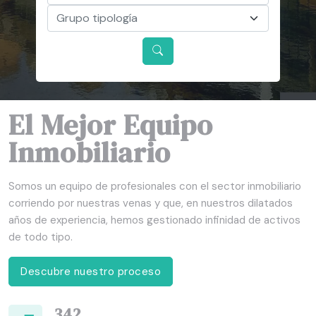
Grupo tipología
El Mejor Equipo
Inmobiliario
Somos un equipo de profesionales con el sector inmobiliario
corriendo por nuestras venas y que, en nuestros dilatados
años de experiencia, hemos gestionado infinidad de activos
de todo tipo.
Descubre nuestro proceso
342