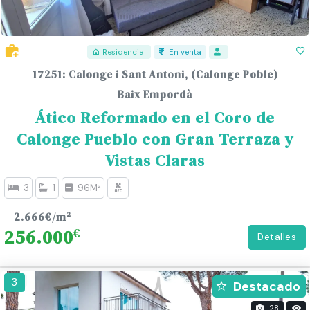
Residencial
En venta
17251: Calonge i Sant Antoni, (Calonge Poble)
Baix Empordà
Ático Reformado en el Coro de
Calonge Pueblo con Gran Terraza y
Vistas Claras
3
1
96M²
2.666€/m²
256.000
€
Detalles
266
3
Destacado
28