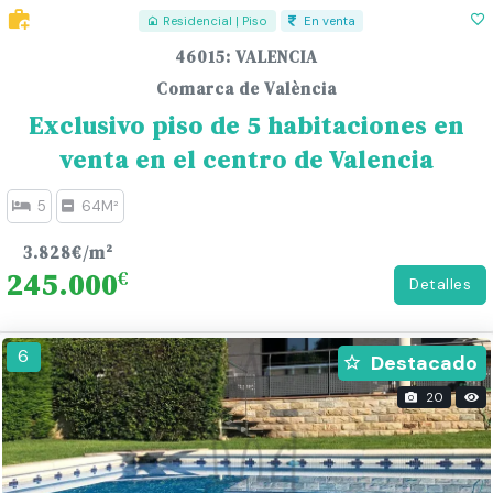
Residencial | Piso
En venta
46015: VALENCIA
Comarca de València
Exclusivo piso de 5 habitaciones en
venta en el centro de Valencia
5
64M²
3.828€/m²
245.000
€
Detalles
277
6
Destacado
20