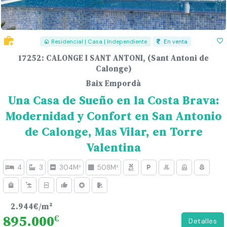
Residencial | Casa | Independiente
En venta
17252: CALONGE I SANT ANTONI, (Sant Antoni de
Calonge)
Baix Empordà
Una Casa de Sueño en la Costa Brava:
Modernidad y Confort en San Antonio
de Calonge, Mas Vilar, en Torre
Valentina
4
3
304M²
508M²
2.944€/m²
895.000
€
Detalles