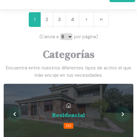
1
2
3
4
(Canvia a
por página)
Categorías
Encuentra entre nuestros diferentes tipos de activo el que
más encaje en tus necesidades.
Residencial
132