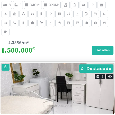
8
3
346M²
929M²
4.335€/m²
1.500.000
€
Detalles
268
5
Destacado
9