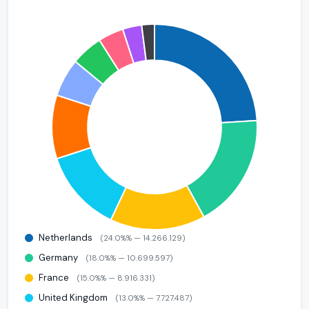
Netherlands
(24.0%% — 14.266.129)
Germany
(18.0%% — 10.699.597)
France
(15.0%% — 8.916.331)
United Kingdom
(13.0%% — 7.727.487)