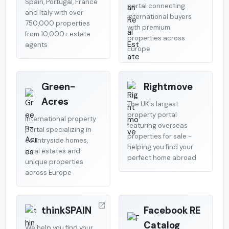
Spain, Portugal, France
portal connecting
and Italy with over
international buyers
750,000 properties
with premium
from 10,000+ estate
properties across
agents
Europe
Green-
Rightmove
Acres
The UK's largest
property portal
International property
featuring overseas
portal specializing in
properties for sale -
countryside homes,
helping you find your
rural estates and
perfect home abroad
unique properties
across Europe
thinkSPAIN
Facebook RE
Catalog
We help you find your