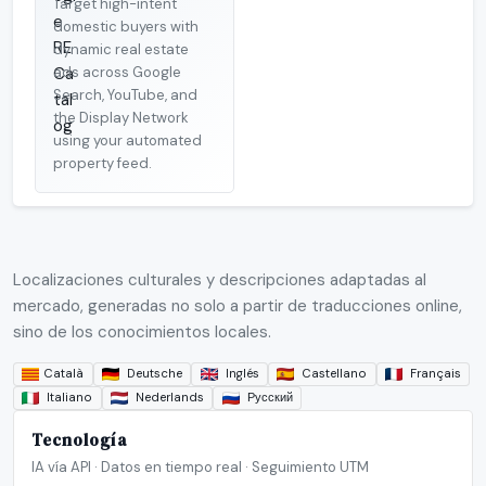
Target high-intent
domestic buyers with
dynamic real estate
ads across Google
Search, YouTube, and
the Display Network
using your automated
property feed.
Localizaciones culturales y descripciones adaptadas al
mercado, generadas no solo a partir de traducciones online,
sino de los conocimientos locales.
Deutsche
Inglés
Castellano
Français
Català
Italiano
Nederlands
Русский
Tecnología
IA vía API · Datos en tiempo real · Seguimiento UTM