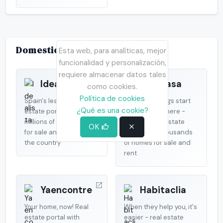
Domestic portals
Esta web, para analíticas, mejor
funcionalidad y personalización,
requiere almacenar datos tales
Idealista
Fotocasa
como cookies.
Política de cookies
Spain's leading real
The good things start
¿Qué es una cookie?
estate portal with
by searching here -
millions of properties
Spanish real estate
OK
for sale and rent across
portal with thousands
the country
of homes for sale and
rent
Yaencontre
Habitaclia
Your home, now! Real
When they help you, it's
estate portal with
easier - real estate