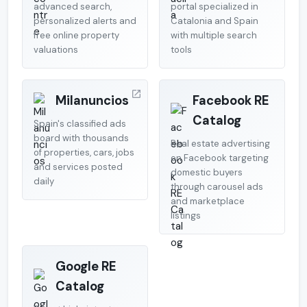
advanced search,
portal specialized in
personalized alerts and
Catalonia and Spain
free online property
with multiple search
valuations
tools
Milanuncios
Facebook RE
Catalog
Spain's classified ads
board with thousands
Real estate advertising
of properties, cars, jobs
on Facebook targeting
and services posted
domestic buyers
daily
through carousel ads
and marketplace
listings
Google RE
Catalog