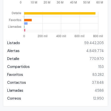
Listado
59.442.205
Alertas
4.849.774
Detalle
770.970
Compartidos
153
Favoritos
83.282
Contactos
37.848
Llamadas
4586
Correos
12.950