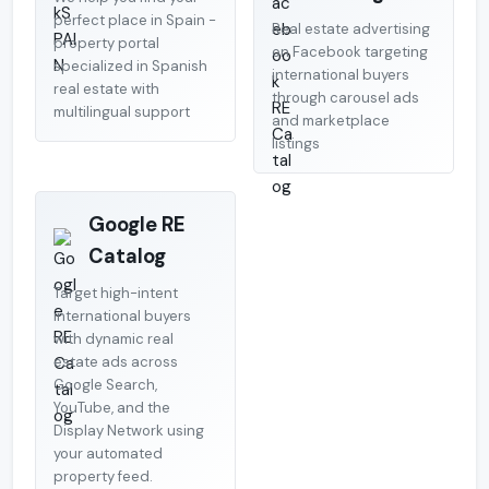
perfect place in Spain -
Real estate advertising
property portal
on Facebook targeting
specialized in Spanish
international buyers
real estate with
through carousel ads
multilingual support
and marketplace
listings
Google RE
Catalog
Target high-intent
international buyers
with dynamic real
estate ads across
Google Search,
YouTube, and the
Display Network using
your automated
property feed.