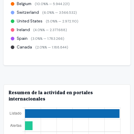
Belgium
(10.0%% — 5.944.221)
Switzerland
(6.0%% — 3.566.532)
United States
(5.0%% — 2.972.110)
Ireland
(4.0%% — 2.377.688)
Spain
(3.0%% — 1.783.266)
Canada
(2.0%% — 1.188.844)
Resumen de la actividad en portales
internacionales