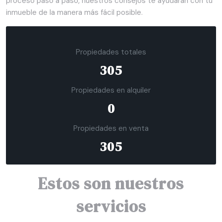
proceso paso a paso, nuestros consejos te ayudarán con tu
inmueble de la manera más fácil posible.
Propiedades totales
305
Propiedades en alquiler
0
Propiedades en venta
305
Estos son nuestros
servicios