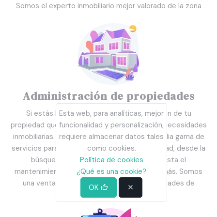
Somos el experto inmobiliario mejor valorado de la zona
Administración de propiedades
Si estás buscando una empresa de gestión de tu
Esta web, para analíticas, mejor
propiedad que pueda ayudarle con todas sus necesidades
funcionalidad y personalización,
inmobiliarias. Nosotros te ofrecemos una amplia gama de
requiere almacenar datos tales
servicios para ayudarle a gestionar su propiedad, desde la
como cookies.
búsqueda de los inquilinos adecuados hasta el
Política de cookies
mantenimiento de la propiedad y todo lo demás. Somos
¿Qué es una cookie?
una ventanilla única para todas sus necesidades de
OK
gestión de la propiedad