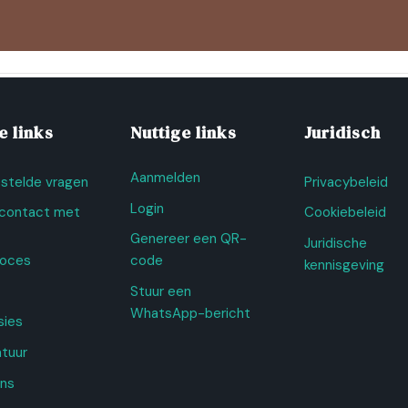
e links
Nuttige links
Juridisch
Aanmelden
stelde vragen
Privacybeleid
Login
contact met
Cookiebeleid
Genereer een QR-
Juridische
roces
code
kennisgeving
Stuur een
WhatsApp-bericht
sies
tuur
ns