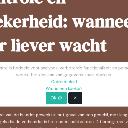
ekerheid: wanne
 liever wacht
te is bedoeld voor analyses, verbeterde functionaliteit en perso
vereist het opslaan van gegevens zoals cookies.
Cookiebeleid
fronteerd met een dubbel probleem. Aan de ene kant overstijgt
Wat is een koekje?
nsen in de problemen. Aan de andere kant is er een extra factor
d
.
OK
rdeel van de huurder gewerkt in het geval van een geschil, met l
gels die de verhuurder in het nadeel achterlaten. Dit brengt een 