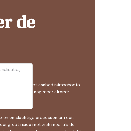
er de
nalisatie.,
 de grote vraag het aanbod ruimschoots
 die de eigenaren nog meer afremt:
ange en omslachtige processen om een
zeer groot risico met zich mee: als de