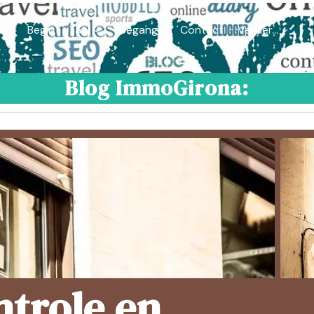
Begin
Taal
Toegang
Contact
Verder...
Blog ImmoGirona:
trole en