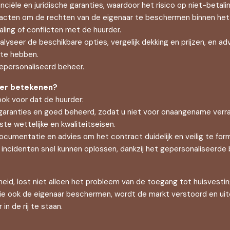
ciële en juridische garanties, waardoor het risico op niet-betal
cten om de rechten van de eigenaar te beschermen binnen het hu
ling of conflicten met de huurder.
lyseer de beschikbare opties, vergelijk dekking en prijzen, en a
te hebben.
epersonaliseerd beheer.
der betekenen?
ook voor dat de huurder:
aranties en goed beheerd, zodat u niet voor onaangename verra
te wettelijke en kwaliteitseisen.
cumentatie en advies om het contract duidelijk en veilig te form
incidenten snel kunnen oplossen, dankzij het gepersonaliseerde
eid, lost niet alleen het probleem van de toegang tot huisvesti
ie ook de eigenaar beschermen, wordt de markt verstoord en uit
n de rij te staan.