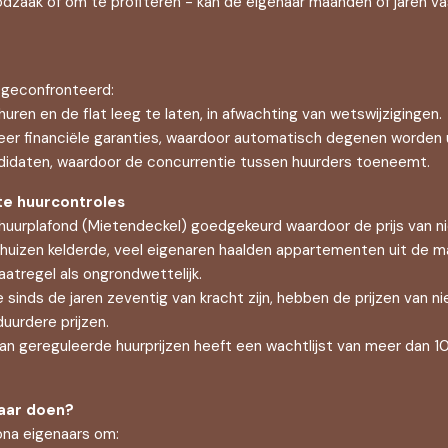
odzaak of om te profiteren - kan de eigenaar maanden of jaren va
 geconfronteerd:
uren en de flat leeg te laten, in afwachting van wetswijzigingen.
meer financiële garanties, waardoor automatisch degenen worden 
ndidaten, waardoor de concurrentie tussen huurders toeneemt.
te huurcontroles
uurplafond (Mietendeckel) goedgekeurd waardoor de prijs van ni
uizen kelderde, veel eigenaren haalden appartementen uit de mar
atregel als ongrondwettelijk.
 sinds de jaren zeventig van kracht zijn, hebben de prijzen van n
uurdere prijzen.
 gereguleerde huurprijzen heeft een wachtlijst van meer dan 10
aar doen?
ona eigenaars om: