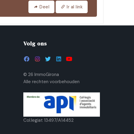
Deel
Ir al link
Volg ons
© 26 ImmoGirona
Alle rechten voorbehouden
Col.legiat 13497/A14452