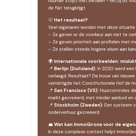
huurder stopt met betalen - hetzij uit no
de flat terugkrijgt.
💡
Het resultaat?
Veel eigenaren worden met deze situatie
– Ze geven er de voorkeur aan niet te verh
– Ze geven prioriteit aan profielen met 
– Ze stellen steeds hogere eisen aan ka
🌍
Internationale voorbeelden: misluk
📍
Berlijn (Duitsland):
In 2020 werd een h
verlaagd. Resultaat? De bouw van nieuwe h
vernietigde het Constitutionele Hof de ma
📍
San Francisco (VS):
Huurcontroles die
markt gecreëerd, met minder aanbod en d
📍
Stockholm (Zweden):
Een systeem van
onderverhuur gecreëerd.
💼
Wat kan ImmoGirona voor de eigen
In deze complexe context helpt ImmoGir