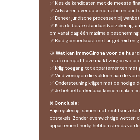
✅ Kies de kandidaten met de meeste finan
✅ Adviseren over documentatie en contra
✅ Beheer juridische processen bij wanbeta
✅ Kies de beste standaardverzekering: ana
om vanaf dag één maximale bescherming 
✅ Bied gemoedsrust met uitgebreid en g
🤝
Wat kan ImmoGirona voor de huur
In zo'n competitieve markt zorgen we er 
✅ Krijg toegang tot appartementen met g
✅ Vind woningen die voldoen aan de vereis
✅ Ondersteuning krijgen met de nodige do
✅ Je behoeften kenbaar kunnen maken en 
❌
Conclusie:
Prijsregulering, samen met rechtsonzekerh
obstakels. Zonder evenwichtige wetten d
appartement nodig hebben steeds verder i