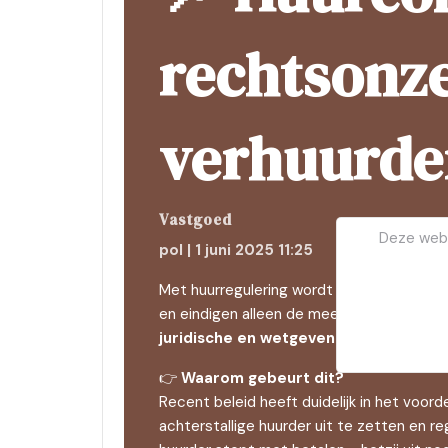
rechtsonz
verhuurder
Vastgoed
Deze websi
pol | 1 juni 2025 11:25
Met huurregulering wordt de markt gecon
en eindigen alleen de meest solvabele me
juridische en wetgevende onzekerhei
👉
Waarom gebeurt dit?
Recent beleid heeft duidelijk in het voo
achterstallige huurder uit te zetten en re