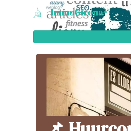
ImmoGirona
📌 Huurcon