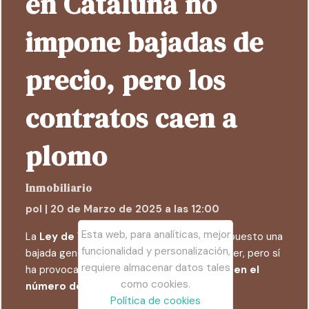
en Cataluña no
impone bajadas de
precio, pero los
contratos caen a
plomo
Inmobiliario
pol | 20 de Marzo de 2025 a las 12:00
Esta web, para analíticas, mejor
La
Ley de Vivienda en Cataluña
no ha impuesto una
funcionalidad y personalización,
bajada generalizada de los precios del alquiler, pero sí
requiere almacenar datos tales
ha provocado una
reducción significativa en el
como cookies.
número de contratos firmados
.
Política de cookies