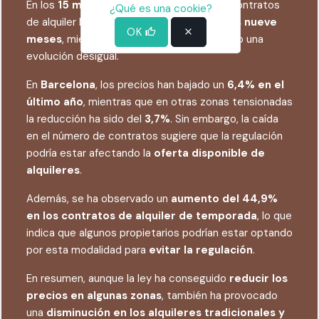
En los
15 municipios más poblados
, los contratos
¿Qué es una cookie?
de alquiler han caído un
21% en los últimos nueve
OK
meses
, mientras que los precios han tenido una
evolución desigual.
En
Barcelona
, los precios han bajado un
6,4% en el
último año
, mientras que en otras zonas tensionadas
la reducción ha sido del
3,7%
. Sin embargo, la caída
en el número de contratos sugiere que la regulación
podría estar afectando la
oferta disponible de
alquileres
.
Además, se ha observado un
aumento del 44,9%
en los contratos de alquiler de temporada
, lo que
indica que algunos propietarios podrían estar optando
por esta modalidad para
evitar la regulación
.
En resumen, aunque la ley ha conseguido
reducir los
precios en algunas zonas
, también ha provocado
una
disminución en los alquileres tradicionales y