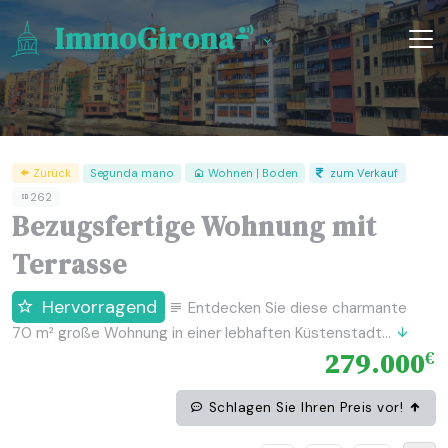
ImmoGirona
Zurück
Segunda mano
Wohnen | Boden
zum Verkauf
262
Bezugsfertige Wohnung mit
Terrasse
Hervorragend
Entdecken Sie diese charmante
70 m² große Wohnung in einer lebhaften Küstenstadt...
279.000
€
Schlagen Sie Ihren Preis vor!