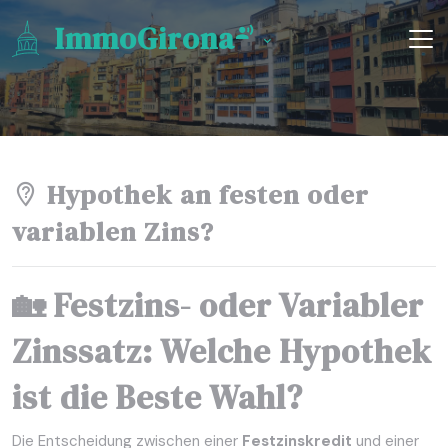
ImmoGirona
Hypothek an festen oder
variablen Zins?
🏡 Festzins- oder Variabler
Zinssatz: Welche Hypothek
ist die Beste Wahl?
Die Entscheidung zwischen einer
Festzinskredit
und einer