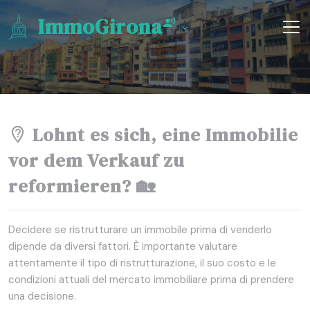
ImmoGirona
Lohnt es sich, eine Immobilie
vor dem Verkauf zu
reformieren? 🏡
Decidere se ristrutturare un immobile prima di venderlo
dipende da diversi fattori. È importante valutare
attentamente il tipo di ristrutturazione, il suo costo e le
condizioni attuali del mercato immobiliare prima di prendere
una decisione.