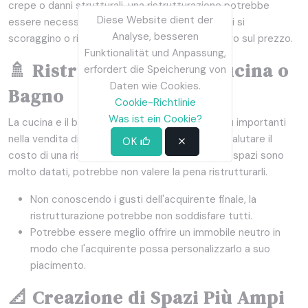
crepe o danni strutturali, una ristrutturazione potrebbe
Diese Website dient der
essere necessaria per evitare che gli acquirenti si
Analyse, besseren
scoraggino o richiedano uno sconto significativo sul prezzo.
Funktionalität und Anpassung,
🚿 Ristrutturazione di Cucina o
erfordert die Speicherung von
Daten wie Cookies.
Bagno
Cookie-Richtlinie
Was ist ein Cookie?
La cucina e il bagno sono due degli ambienti più importanti
nella vendita di una proprietà. È fondamentale valutare il
OK
costo di una ristrutturazione, perché se questi spazi sono
molto datati, potrebbe non valere la pena ristrutturarli.
Non conoscendo i gusti dell'acquirente finale, la
ristrutturazione potrebbe non soddisfare tutti.
Potrebbe essere meglio offrire un immobile neutro in
modo che l'acquirente possa personalizzarlo a suo
piacimento.
📐 Creazione di Spazi Più Ampi