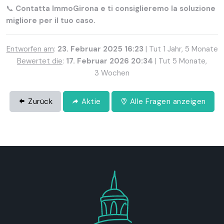
📞
Contatta ImmoGirona e ti consiglieremo la soluzione
migliore per il tuo caso.
Entworfen am
:
23. Februar 2025 16:23
| Tut 1 Jahr, 5 Monate
Bewertet die
:
17. Februar 2026 20:34
| Tut 5 Monate,
3 Wochen
Zurück
Aktie
Alle Fragen anzeigen