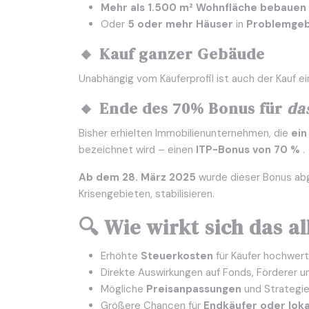
Mehr als 1.500 m² Wohnfläche bebauen 
Oder
5 oder mehr Häuser
in
Problemgeb
🔸 Kauf ganzer Gebäude
Unabhängig vom Käuferprofil ist auch der Kauf e
🔸 Ende des 70% Bonus für
da
Bisher erhielten Immobilienunternehmen, die
ein
bezeichnet wird – einen
ITP-Bonus von 70 %
.
Ab dem 28. März 2025
wurde dieser Bonus abg
Krisengebieten, stabilisieren.
🔍 Wie wirkt sich das a
Erhöhte
Steuerkosten
für Käufer hochwert
Direkte Auswirkungen auf Fonds, Förderer u
Mögliche
Preisanpassungen
und Strategi
Größere Chancen für
Endkäufer oder loka