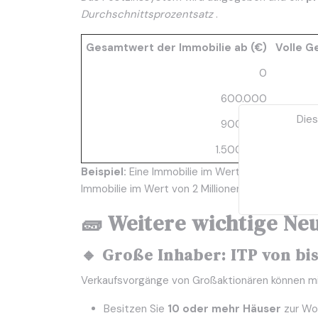
Durchschnittsprozentsatz
.
Gesamtwert der Immobilie ab (€)
Volle G
0
600.000
Dies
900.000
1.500.000
Beispiel:
Eine Immobilie im Wert von
1.200.000 
Immobilie im Wert von 2 Millionen € über
12,5 %
🧱 Weitere wichtige Ne
🔸 Große Inhaber: ITP von bis
Verkaufsvorgänge von Großaktionären können mi
Besitzen Sie
10 oder mehr Häuser
zur Woh