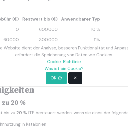
ebühr (€)
Restwert bis (€)
Anwendbarer Typ
0
600.000
10 %
60.000
300.000
11%
e Website dient der Analyse, besseren Funktionalität und Anpas
93.000
600.000
12%
erfordert die Speicherung von Daten wie Cookies.
165.000
Von nun an
13%
Cookie-Richtlinie
Was ist ein Cookie?
€
wird mit einem durchschnittlichen Steuersatz von knapp
11,75
liegen kann.
OK
uigkeiten
 zu 20 %
t bis zu
20 %
ITP besteuert werden, wenn sie eines der folgenden 
nnutzung in Katalonien