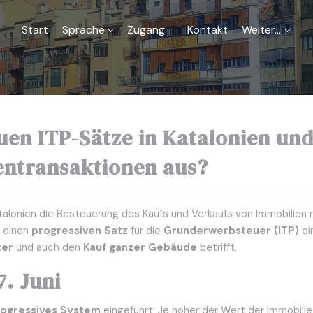
Start
Sprache
Zugang
Kontakt
Weiter...
uen ITP-Sätze in Katalonien und
entransaktionen aus?
Katalonien die Besteuerung des Kaufs und Verkaufs von Immobilie
t einen
progressiven Satz
für die
Grunderwerbsteuer (ITP)
ei
zer
und auch den
Kauf ganzer Gebäude
betrifft.
7. Juni
ogressives System
eingeführt: Je höher der Wert der Immobili