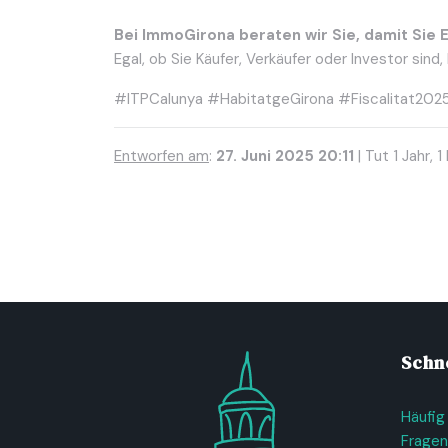
Bei ImmoGirona beraten wir Sie, damit Sie 
Egal, ob Sie Käufer, Verkäufer oder Investor sind
#ITPCalunya #HabitatgeGirona #Fiscalitat20
Entworfen am
:
27. Juni 2025 20:11
| Tut 1 Jahr, 
Schne
Häufig
Fragen