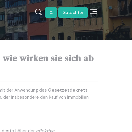
Gutachter
 wie wirken sie sich ab
n mit der Anwendung des
Gesetzesdekrets
n, der insbesondere den Kauf von Immobilien
e, desto höher der
effektive