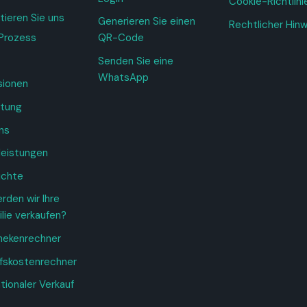
Cookie-Richtlini
tieren Sie uns
Generieren Sie einen
Rechtlicher Hin
Prozess
QR-Code
Senden Sie eine
WhatsApp
sionen
tung
ns
leistungen
ichte
rden wir Ihre
lie verkaufen?
hekenrechner
fskostenrechner
tionaler Verkauf