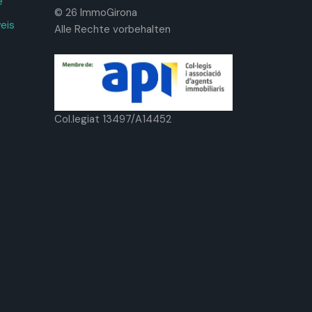
e
© 26 ImmoGirona
weis
Alle Rechte vorbehalten
Col.legiat 13497/A14452