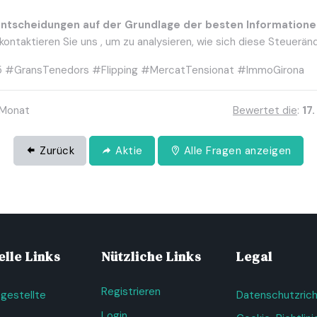
Entscheidungen auf der Grundlage der besten Informatione
, kontaktieren Sie uns , um zu analysieren, wie sich diese Steuerän
25 #GransTenedors #Flipping #MercatTensionat #ImmoGirona
1 Monat
Bewertet die
:
17
Zurück
Aktie
Alle Fragen anzeigen
lle Links
Nützliche Links
Legal
Registrieren
 gestellte
Datenschutzricht
Login