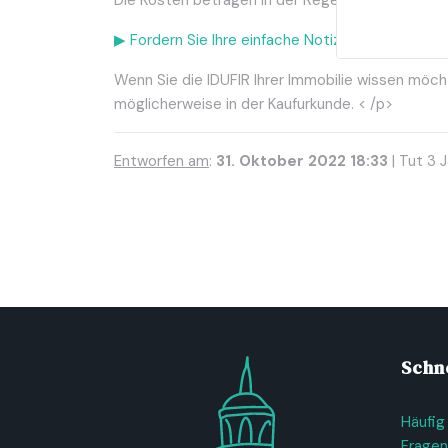
Die Kosten betragen in der Regel nicht mehr als 
▶︎ Fordern Sie Ihre einfache Notiz hier online an (
Wenn Sie die IDUFIR Ihrer Immobilie wissen möcht
möglicherweise in der Kaufurkunde. < /p>
Entworfen am
:
31. Oktober 2022 18:33
| Tut 3 
Schne
Häufig
Fragen