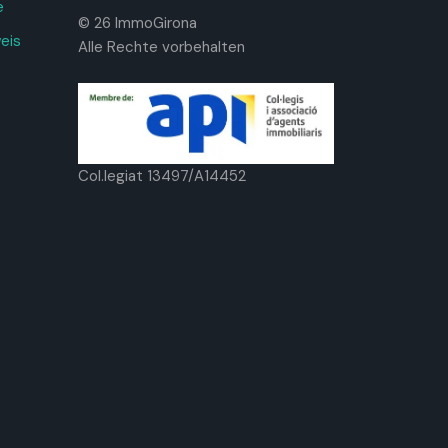
e
© 26 ImmoGirona
weis
Alle Rechte vorbehalten
Col.legiat 13497/A14452