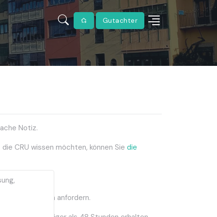
Gutachter
fache Notiz.
ie die CRU wissen möchten, können Sie
die
rdern
.
sung,
es elektronisch anfordern.