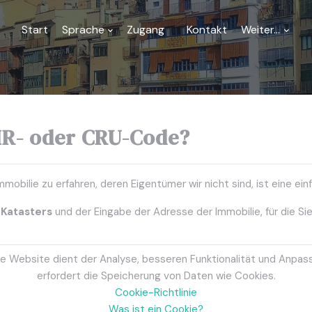
Start
Sprache
Zugang
Kontakt
Weiter...
IR- oder CRU-Code?
mobilie zu erfahren, deren Eigentümer wir nicht sind, ist eine ein
 Katasters
und der Eingabe der Adresse der Immobilie, für die S
haben, wird es für Sie ganz einfach sein
eine einfache Notiz anfo
e Website dient der Analyse, besseren Funktionalität und Anpas
erfordert die Speicherung von Daten wie Cookies.
e Grundbuchamt anrufen, persönlich zu dessen Büros gehen oder 
Cookie-Richtlinie
Was ist ein Cookie?