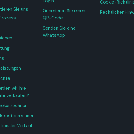
Login
Cookie-Richtlini
tieren Sie uns
Generieren Sie einen
Rechtlicher Hin
Prozess
QR-Code
Senden Sie eine
WhatsApp
sionen
tung
ns
leistungen
ichte
rden wir Ihre
lie verkaufen?
hekenrechner
fskostenrechner
tionaler Verkauf