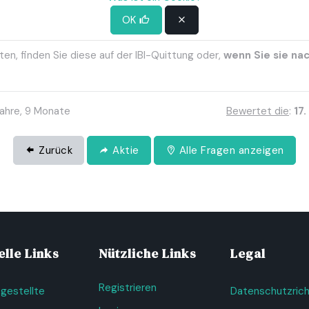
10 Euro und wenn Sie es online bestellen, können Sie es je nach 
OK
offizielle Website)
en, finden Sie diese auf der IBI-Quittung oder,
wenn Sie sie n
Jahre, 9 Monate
Bewertet die
:
17
Zurück
Aktie
Alle Fragen anzeigen
lle Links
Nützliche Links
Legal
Registrieren
 gestellte
Datenschutzricht