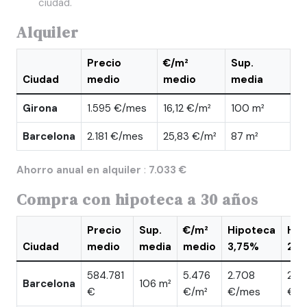
ciudad.
Alquiler
Precio
€/m²
Sup.
Ciudad
medio
medio
media
Girona
1.595 €/mes
16,12 €/m²
100 m²
Barcelona
2.181 €/mes
25,83 €/m²
87 m²
Ahorro anual en alquiler
:
7.033 €
Compra con hipoteca a 30 años
Precio
Sup.
€/m²
Hipoteca
Hip
Ciudad
medio
media
medio
3,75%
2,4
584.781
5.476
2.708
2.4
Barcelona
106 m²
€
€/m²
€/mes
€/m