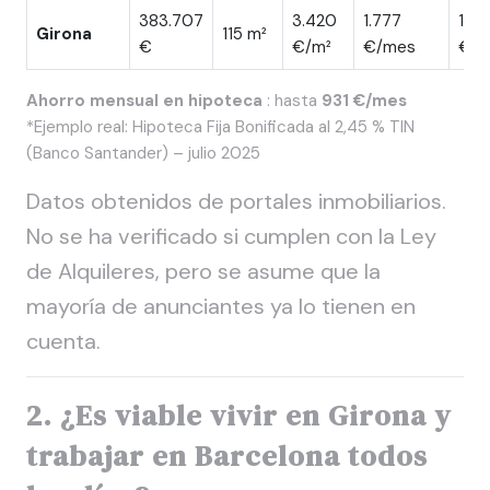
383.707
3.420
1.777
1.61
Girona
115 m²
€
€/m²
€/mes
€/m
Ahorro mensual en hipoteca
: hasta
931 €/mes
*Ejemplo real: Hipoteca Fija Bonificada al 2,45 % TIN
(Banco Santander) – julio 2025
Datos obtenidos de portales inmobiliarios.
No se ha verificado si cumplen con la Ley
de Alquileres, pero se asume que la
mayoría de anunciantes ya lo tienen en
cuenta.
2. ¿Es viable vivir en Girona y
trabajar en Barcelona todos