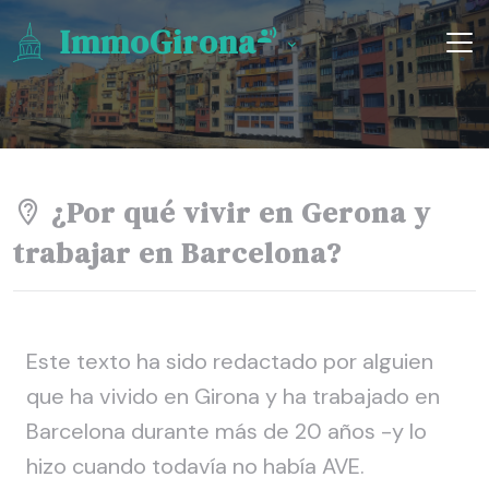
ImmoGirona
¿Por qué vivir en Gerona y
trabajar en Barcelona?
Este texto ha sido redactado por alguien
que ha vivido en Girona y ha trabajado en
Barcelona durante más de 20 años -y lo
hizo cuando todavía no había AVE.