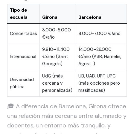
Tipo de
escuela
Girona
Barcelona
3.000-5.000
Concertadas
4.000-7.000 €/año
€/año
9.910–11.400
14.000–26.000
Internacional
€/año (Saint
€/año (ASB, Hamelin,
George's)
Agora...)
UdG (más
UB, UAB, UPF, UPC
Universidad
cercana y
(más opciones pero
pública
personalizada)
masificadas)
🎓 A diferencia de Barcelona, Girona ofrece
una relación más cercana entre alumnado y
docentes, un entorno más tranquilo, y