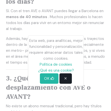
los días?
Sí. Con el tren AVE o AVANT puedes llegar a Barcelona en
menos de 40 minutos
. Muchos profesionales lo hacen
todos los días para vivir en un entorno mejor sin renunciar
al trabajo.
Además, hay que tener en cuenta que muchos trayectos
Esta web, para analíticas, mejor
dentro de la misma ciudad de Barcelona –especialmente
funcionalidad y personalización,
en metro– pueden suponer más de 30 minutos, y si vives
requiere almacenar datos tales
en el área metropolitana y vienes en Cercanías, a menudo
como cookies.
el tiempo es aún más largo y con menos fiabilidad.
Política de cookies
¿Qué es una cookie?
3. ¿Qué coste tiene el
OK
desplazamiento con AVE o
AVANT?
No existe un abono mensual tradicional, pero hay títulos